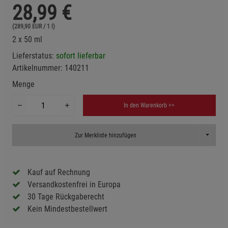
28,99
€
(289,90 EUR / 1 l)
2 x 50 ml
Lieferstatus:
sofort lieferbar
Artikelnummer:
140211
Menge
In den Warenkorb >>
Toggle D
Zur Merkliste hinzufügen
Kauf auf Rechnung
Versandkostenfrei in Europa
30 Tage Rückgaberecht
Kein Mindestbestellwert