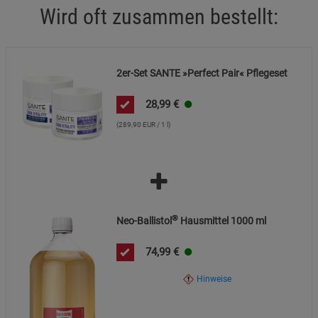
Wird oft zusammen bestellt:
Cookie-Informationen
anzeigen
Marketing Cookies (3)
Marketing Cookies
Beschreibung Marketing Cookies
2er-Set SANTE »Perfect Pair« Pflegeset
Cookie-Informationen
anzeigen
28,99
€
(289,90 EUR / 1 l)
Datenschutzerklärung
Impressum
®
Neo-Ballistol
Hausmittel 1000 ml
74,99
€
Hinweise