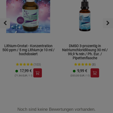
Lithium-Orotat - Konzentration
DMSO 3-prozentig in
500 ppm / 5 mg Lithium je 10 ml /
Natriumchloridlösung 30 ml /
hochdosiert
99,9 % rein / Ph. Eur. /
Pipettenflasche
(103)
(8)
17,99
€
9,99
€
(71,96 EUR / 1 l)
(333,00 EUR / 1 l)
Noch sind keine Bewertungen vorhanden.