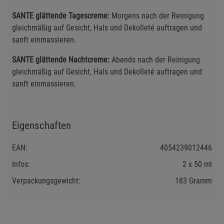
SANTE glättende Tagescreme:
Morgens nach der Reinigung
Einstellungen speichern für die Gruppe
Einstellungen speichern für die Gruppe
gleichmäßig auf Gesicht, Hals und Dekolleté auftragen und
sanft einmassieren.
Einstellungen speichern für die Gruppe
Zurück
Einwilligung nicht erteilen
SANTE glättende Nachtcreme:
Abends nach der Reinigung
gleichmäßig auf Gesicht, Hals und Dekolleté auftragen und
Notwendige Cookies (5)
sanft einmassieren.
Beschreibung Notwendige Cookies
Cookie-Informationen
anzeigen
Eigenschaften
Funktionale Cookies (1)
Funktionale Cooki
EAN:
4054239012446
Beschreibung Funktionale Cookies
Infos:
2 x 50 ml
Cookie-Informationen
anzeigen
Verpackungsgewicht:
183 Gramm
Statistik Cookies (2)
Statistik Cookies
Beschreibung Statistik Cookies