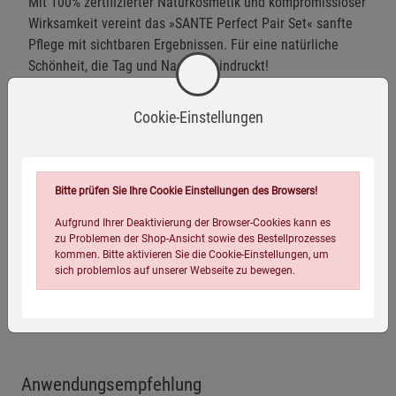
Mit 100% zertifizierter Naturkosmetik und kompromissloser
Wirksamkeit vereint das »SANTE Perfect Pair Set« sanfte
Pflege mit sichtbaren Ergebnissen. Für eine natürliche
Schönheit, die Tag und Nacht beeindruckt!
BIO-zertifiziert:
Kontrollstelle BDIH (Cosmos Natural)
Cookie-Einstellungen
Zusammensetzung
Bitte prüfen Sie Ihre Cookie Einstellungen des Browsers!
Herstellerinformationen
Aufgrund Ihrer Deaktivierung der Browser-Cookies kann es
zu Problemen der Shop-Ansicht sowie des Bestellprozesses
kommen. Bitte aktivieren Sie die Cookie-Einstellungen, um
sich problemlos auf unserer Webseite zu bewegen.
Vegan
Anwendungsempfehlung