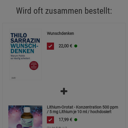
Statistik Cookies (2)
Statistik Cookies
Wird oft zusammen bestellt:
Beschreibung Statistik Cookies
Cookie-Informationen
anzeigen
Wunschdenken
Marketing Cookies (3)
Marketing Cookies
22,00
€
Beschreibung Marketing Cookies
Cookie-Informationen
anzeigen
Datenschutzerklärung
Impressum
Lithium-Orotat - Konzentration 500 ppm
/ 5 mg Lithium je 10 ml / hochdosiert
17,99
€
(71,96 EUR / 1 l)