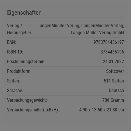
Eigenschaften
Verlag /
LangenMueller Verlag, LangenMueller Verlag,
Einstellungen speichern für die Gruppe
Einstellungen speichern für die Gruppe
Herausgeber:
Langen Müller Verlag GmbH
EAN:
9783784436197
Einstellungen speichern für die Gruppe
Zurück
Einwilligung nicht erteilen
ISBN-10:
3784436196
Erscheinungstermin:
24.01.2022
Notwendige Cookies (5)
Produktform:
Softcover
Beschreibung Notwendige Cookies
Seiten:
511 Seiten
Cookie-Informationen
anzeigen
Sprache:
Deutsch
Funktionale Cookies (1)
Verpackungsgewicht:
706 Gramm
Funktionale Cooki
Beschreibung Funktionale Cookies
Verpackungsmaße (LxBxH):
4.90
13.50
21.80
cm
Cookie-Informationen
anzeigen