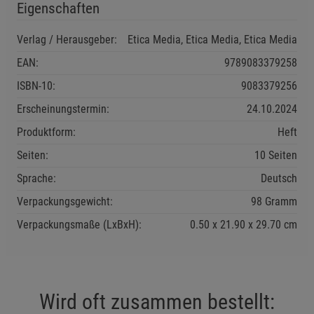
Eigenschaften
Verlag / Herausgeber:
Etica Media, Etica Media, Etica Media
Einstellungen speichern für die Gruppe
Einstellungen speichern für die Gruppe
EAN:
9789083379258
Einstellungen speichern für die Gruppe
Zurück
Einwilligung nicht erteilen
ISBN-10:
9083379256
Erscheinungstermin:
24.10.2024
Notwendige Cookies (5)
Produktform:
Heft
Beschreibung Notwendige Cookies
Seiten:
10 Seiten
Cookie-Informationen
anzeigen
Sprache:
Deutsch
Verpackungsgewicht:
98 Gramm
Funktionale Cookies (1)
Funktionale Cooki
Verpackungsmaße (LxBxH):
0.50
21.90
29.70
cm
Beschreibung Funktionale Cookies
Cookie-Informationen
anzeigen
Statistik Cookies (2)
Statistik Cookies
Wird oft zusammen bestellt:
Beschreibung Statistik Cookies