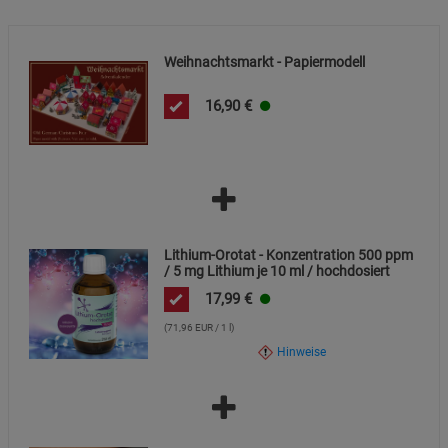
Cookie-Informationen
anzeigen
Weihnachtsmarkt - Papiermodell
Marketing Cookies (3)
Marketing Cookies
16,90
€
Beschreibung Marketing Cookies
Cookie-Informationen
anzeigen
Datenschutzerklärung
Impressum
Lithium-Orotat - Konzentration 500 ppm
/ 5 mg Lithium je 10 ml / hochdosiert
17,99
€
(71,96 EUR / 1 l)
Hinweise