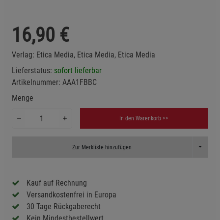
16,90
€
Verlag:
Etica Media, Etica Media, Etica Media
Lieferstatus:
sofort lieferbar
Artikelnummer:
AAA1FBBC
Menge
In den Warenkorb >>
Toggle D
Zur Merkliste hinzufügen
Kauf auf Rechnung
Versandkostenfrei in Europa
30 Tage Rückgaberecht
Kein Mindestbestellwert