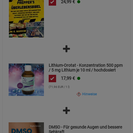
24,99
€
Lithium-Orotat - Konzentration 500 ppm
/ 5 mg Lithium je 10 ml / hochdosiert
17,99
€
(71,96 EUR / 1 l)
Hinweise
DMSO - Für gesunde Augen und bessere
Sehkraft