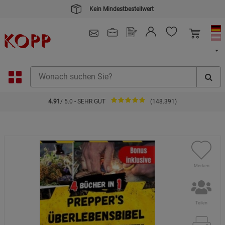
Kein Mindestbestellwert
4.91
/ 5.0 - SEHR GUT
(148.391)
Merken
Teilen