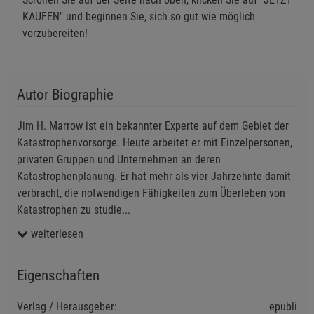
KAUFEN" und beginnen Sie, sich so gut wie möglich
Einstellungen speichern für die Gruppe
Zurück
Einwilligung nicht erteilen
vorzubereiten!
Notwendige Cookies (5)
Beschreibung Notwendige Cookies
Autor Biographie
Cookie-Informationen
anzeigen
Jim H. Marrow ist ein bekannter Experte auf dem Gebiet der
Katastrophenvorsorge. Heute arbeitet er mit Einzelpersonen,
Funktionale Cookies (1)
Funktionale Cooki
privaten Gruppen und Unternehmen an deren
Katastrophenplanung. Er hat mehr als vier Jahrzehnte damit
Beschreibung Funktionale Cookies
verbracht, die notwendigen Fähigkeiten zum Überleben von
Cookie-Informationen
anzeigen
Katastrophen zu studie
...
weiterlesen
Statistik Cookies (2)
Statistik Cookies
Beschreibung Statistik Cookies
Eigenschaften
Cookie-Informationen
anzeigen
Verlag / Herausgeber:
epubli