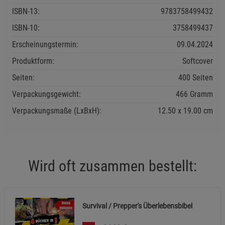
Marketing Cookies (3)
Marketing Cookies
ISBN-13:
9783758499432
Beschreibung Marketing Cookies
ISBN-10:
3758499437
Cookie-Informationen
anzeigen
Erscheinungstermin:
09.04.2024
Produktform:
Softcover
Datenschutzerklärung
Impressum
Seiten:
400 Seiten
Verpackungsgewicht:
466 Gramm
Verpackungsmaße (LxBxH):
12.50
19.00
cm
Wird oft zusammen bestellt:
Survival / Prepper's Überlebensbibel