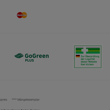
npreis
**** Mängelexemplar