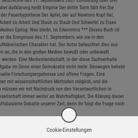
lle Geschichte des 11. Septembers 2001 Einführung Über drei
 Aufklärung heißt Empirie Der dritte Turm fällt frei Die
 der Feuerhypothese Der Apfel, der auf Newtons Kopf fiel,
Arbeit zu Arbeit Und Staub zu Staub Und Schwefel zu Eisen
dien Epilog: Was bleibt, ist Erkenntnis *** Dieses Buch ist
er die Ereignisse des 11. Septembers, wie sie in den
ufklärerischen Charakter hat. Der Autor beleuchtet dies aus
hen an, die in den großen Medien bewußt oder unbewußt
t werden. Eine Medienlandschaft, in der diese Sachverhalte
 Aufgabe im Sinne einer Demokratie nicht mehr. Deswegen behebt
tuelle Forschungsergebnisse und offene Fragen. Eine
ber mit wissenschaftlichen Methoden möglich, und die
n müssen wir mit Nachdruck von den Verantwortlichen in
Gesellschaft immer weiter an Wahrhaftigkeit. Die Klärung dieser
ftsbasierte Debatte unserer Zeit, denn ihr folgt die Frage nach
Cookie-Einstellungen