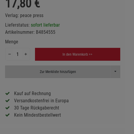
17,80
€
Verlag:
peace press
Lieferstatus:
sofort lieferbar
Artikelnummer:
B4854555
Menge
In den Warenkorb >>
Toggle Dropd
Zur Merkliste hinzufügen
Kauf auf Rechnung
Versandkostenfrei in Europa
30 Tage Rückgaberecht
Kein Mindestbestellwert