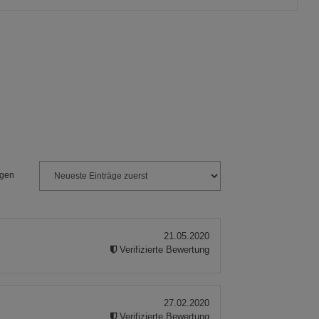
okies
s
ngen
ies
21.05.2020
Verifizierte Bewertung
27.02.2020
Verifizierte Bewertung