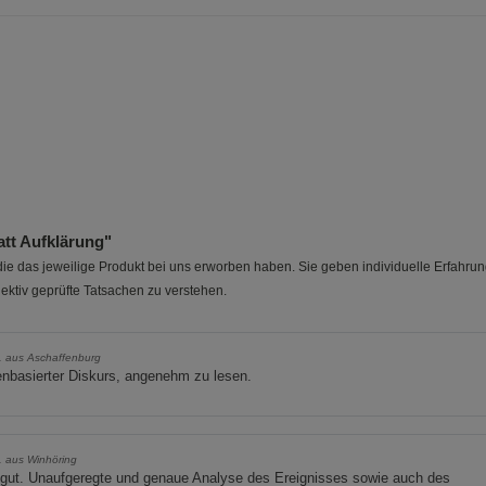
Funktionale Cookies (1)
Funktionale Co
Beschreibung Funktionale Cookies
Cookie-Informationen
anzeigen
Statistik Cookies (2)
Statistik Cookie
Beschreibung Statistik Cookies
tt Aufklärung"
Cookie-Informationen
anzeigen
e das jeweilige Produkt bei uns erworben haben. Sie geben individuelle Erfahru
ektiv geprüfte Tatsachen zu verstehen.
Marketing Cookies (3)
Marketing Cook
Beschreibung Marketing Cookies
. aus Aschaffenburg
nbasierter Diskurs, angenehm zu lesen.
Cookie-Informationen
anzeigen
Datenschutzerklärung
Impressum
. aus Winhöring
 gut. Unaufgeregte und genaue Analyse des Ereignisses sowie auch des