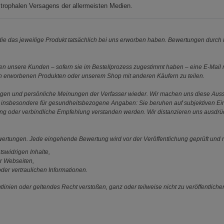
trophalen Versagens der allermeisten Medien.
e das jeweilige Produkt tatsächlich bei uns erworben haben. Bewertungen durch P
 unsere Kunden – sofern sie im Bestellprozess zugestimmt haben – eine E-Mail m
en erworbenen Produkten oder unserem Shop mit anderen Käufern zu teilen.
ungen und persönliche Meinungen der Verfasser wieder. Wir machen uns diese Au
s gilt insbesondere für gesundheitsbezogene Angaben: Sie beruhen auf subjektiven 
ung oder verbindliche Empfehlung verstanden werden. Wir distanzieren uns ausdr
ewertungen. Jede eingehende Bewertung wird vor der Veröffentlichung geprüft und n
tswidrigen Inhalte,
r Webseiten,
der vertraulichen Informationen.
linien oder geltendes Recht verstoßen, ganz oder teilweise nicht zu veröffentliche