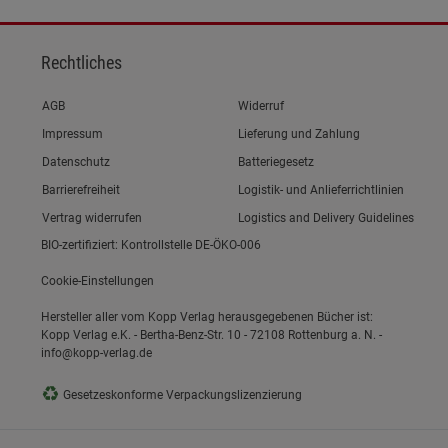
Rechtliches
Link zum/zur
AGB
Widerruf
Link zum/zur
Impressum
Lieferung und Zahlung
Link zum/zur
Datenschutz
Batteriegesetz
Link zum/zur
Barrierefreiheit
Logistik- und Anlieferrichtlinien
Vertrag widerrufen
Logistics and Delivery Guidelines
BIO-zertifiziert: Kontrollstelle DE-ÖKO-006
Cookie-Einstellungen
Hersteller aller vom Kopp Verlag herausgegebenen Bücher ist:
Kopp Verlag e.K. - Bertha-Benz-Str. 10 - 72108 Rottenburg a. N. -
info@kopp-verlag.de
♻
Gesetzeskonforme Verpackungslizenzierung