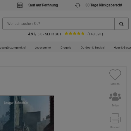
Kauf auf Rechnung
30 Tage Rückgaberecht
4.91
/ 5.0 - SEHR GUT
(148.391)
gsergänzungsmittel
Lebensmittel
Drogerie
Outdoor & Survival
Haus & Garte
Merken
Teilen
Drucken