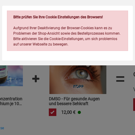
Wird oft zusammen bestellt:
Bitte prüfen Sie Ihre Cookie Einstellungen des Browsers!
Aufgrund Ihrer Deaktivierung der Browser-Cookies kann es zu
Problemen der Shop-Ansicht sowie des Bestellprozesses kommen.
Bitte aktivieren Sie die Cookie-Einstellungen, um sich problemlos
auf unserer Webseite zu bewegen.
=
Einstellungen speichern für die Gruppe
Einstellungen speichern für die Gruppe
Einstellungen speichern für d
Zurück
Einwilligung nicht erteilen
onzentration
DMSO - Für gesunde Augen
hium je 10
und bessere Sehkraft
12,00
€
Notwendige Cookies (5)
Beschreibung Notwendige Cookies
ise
Cookie-Informationen
anzeigen