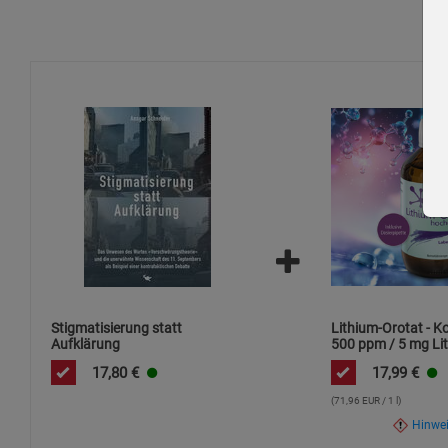
Stigmatisierung statt
Lithium-Orotat - K
Aufklärung
500 ppm / 5 mg Lit
ml / hochdosiert
17,80
€
17,99
€
(71,96 EUR / 1 l)
Hinwe