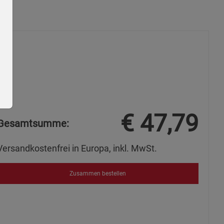
€
47,79
Gesamtsumme:
Versandkostenfrei in Europa, inkl. MwSt.
ie Gruppe
Zusammen bestellen