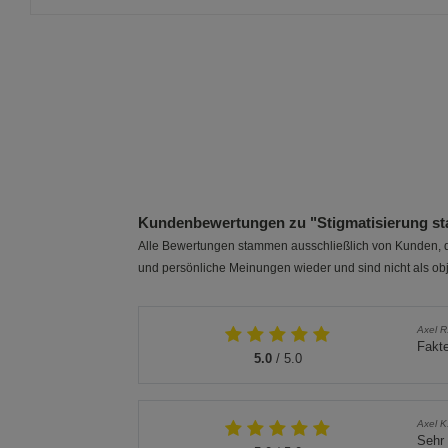
Kundenbewertungen zu "Stigmatisierung sta
Alle Bewertungen stammen ausschließlich von Kunden, di
und persönliche Meinungen wieder und sind nicht als obj
Axel R
Fakte
5.0
/ 5.0
Axel K
Sehr