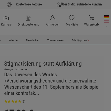
Kostenlose Retoure
Über 3 Mio. zufriedene Kunden
Karriere
Direktbestellung
Anmelden
Merkliste
Warenkorb
n
Kalender
Zeitschriften
Themenwelten
Schnäppchen
%
Stigmatisierung statt Aufklärung
Ansgar Schneider
Das Unwesen des Wortes
»Verschwörungstheorie« und die unerwähnte
Wissenschaft des 11. Septembers als Beispiel
einer kontrafak...
(2)