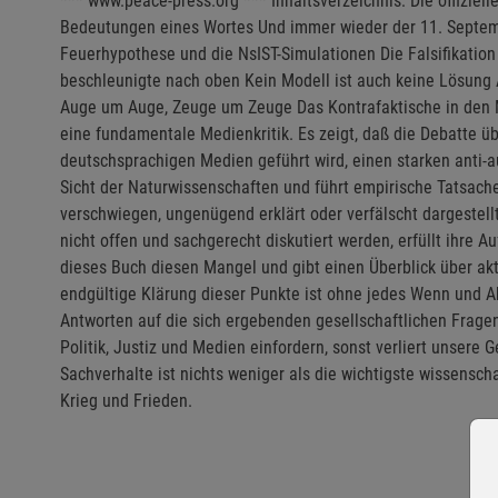
*** www.peace-press.org *** Inhaltsverzeichnis: Die offizie
Bedeutungen eines Wortes Und immer wieder der 11. September
Feuerhypothese und die NsIST-Simulationen Die Falsifikation
beschleunigte nach oben Kein Modell ist auch keine Lösung 
Auge um Auge, Zeuge um Zeuge Das Kontrafaktische in den Me
eine fundamentale Medienkritik. Es zeigt, daß die Debatte üb
deutschsprachigen Medien geführt wird, einen starken anti-a
Sicht der Naturwissenschaften und führt empirische Tatsac
verschwiegen, ungenügend erklärt oder verfälscht dargestell
nicht offen und sachgerecht diskutiert werden, erfüllt ihre
dieses Buch diesen Mangel und gibt einen Überblick über ak
endgültige Klärung dieser Punkte ist ohne jedes Wenn und A
Antworten auf die sich ergebenden gesellschaftlichen Frage
Politik, Justiz und Medien einfordern, sonst verliert unsere 
Sachverhalte ist nichts weniger als die wichtigste wissenscha
Krieg und Frieden.