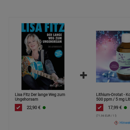
Lisa Fitz Der lange Weg zum
Lithium-Orotat - K
Ungehorsam
500 ppm / 5 mg Lit
ml / hochdosiert
22,90
€
17,99
€
(71,96 EUR / 1 l)
Hinwe