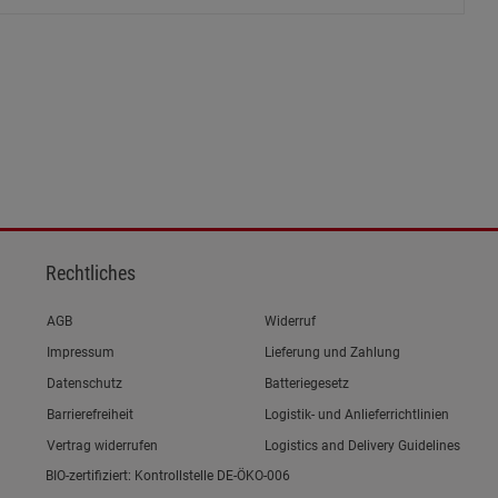
ies
Rechtliches
Link zum/zur
AGB
Widerruf
Link zum/zur
Impressum
Lieferung und Zahlung
Link zum/zur
Datenschutz
Batteriegesetz
Link zum/zur
Barrierefreiheit
Logistik- und Anlieferrichtlinien
Vertrag widerrufen
Logistics and Delivery Guidelines
BIO-zertifiziert: Kontrollstelle DE-ÖKO-006