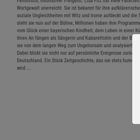
Feministin, innovativer Freigeist: Lisa Fitz hat viele Facetten
Wortgewalt unerreicht. Sie ist bekannt für ihre aufklärerisch
soziale Ungleichheiten mit Witz und Ironie aufdeckt und die S
steht sie nun auf der Bühne, Millionen haben ihre Programme 
vom Glück einer bayerischen Kindheit, dem Leben in einer Kün
ihren An fängen als Sängerin und Kabarettistin und der Bühn
sie von dem langen Weg zum Ungehorsam und analysiert, was
Dabei blickt sie nicht nur auf persönliche Ereignisse zurück, 
Deutschland. Ein Stück Zeitgeschichte, das sie stets humorvol
wird ...