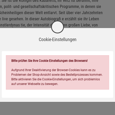
. Sie ist die Königin des Kabaretts, ihr Witz ist berühmt, ihre
en, polit- und gesellschaftskritischen Programme, in denen sie
cheinheiligen dieser Welt entlarvt. Seit über vier Jahrzehnten
live gesehen. In dieser Autobiografi e erzählt sie ihr Leben
stlerdynas tie, der Intensität der ersten großen Liebe, von
e, die zu ihrem zweiten Zuhause wurde. Vor allem aber erzählt
 mehr weibliche Selbstbestimmung bis heute verhindert.
Cookie-Einstellungen
sondern auch auf ein Stück Zeitgeschichte, als Frau in
l, kritisch und scharf züngig begleitet hat und weiter begleiten
Bitte prüfen Sie Ihre Cookie Einstellungen des Browsers!
Aufgrund Ihrer Deaktivierung der Browser-Cookies kann es zu
Problemen der Shop-Ansicht sowie des Bestellprozesses kommen.
Bitte aktivieren Sie die Cookie-Einstellungen, um sich problemlos
auf unserer Webseite zu bewegen.