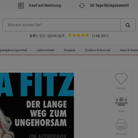
Kauf auf Rechnung
30 Tage Rückgaberecht
4.91
/ 5.0 - SEHR GUT
(148.391)
gsergänzungsmittel
Lebensmittel
Drogerie
Outdoor & Survival
Haus & Garte
Merken
Teilen
Drucken