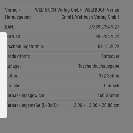
Verlag /
WELTBUCH Verlag GmbH, WELTBUCH Verlag
Herausgeber:
GmbH, Weltbuch Verlag GmbH
EAN:
9783907347027
ISBN-10:
3907347021
Erscheinungstermin:
01.10.2022
Produktform:
Softcover
Auflage:
Taschenbuchausgabe
Seiten:
372 Seiten
Sprache:
Deutsch
Verpackungsgewicht:
460 Gramm
Verpackungsmaße (LxBxH):
2.00
13.30
20.80
cm