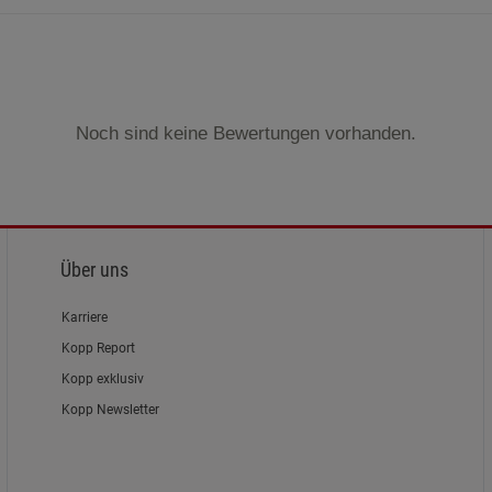
Marketing Cookies (3)
Marketing Cook
Beschreibung Marketing Cookies
Cookie-Informationen
anzeigen
Noch sind keine Bewertungen vorhanden.
Datenschutzerklärung
Impressum
Über uns
Karriere
Kopp Report
Kopp exklusiv
Kopp Newsletter