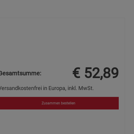
ie Gruppe
€
52,89
okies
Gesamtsumme:
Versandkostenfrei in Europa, inkl. MwSt.
Zusammen bestellen
s