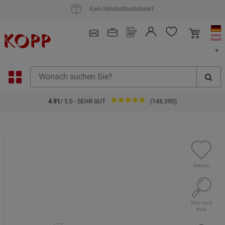
4.91
/ 5.0 - SEHR GUT
(148.390)
Merken
Klick ins E-
Book