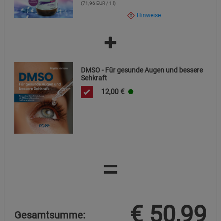
(71,96 EUR / 1 l)
Hinweise
DMSO - Für gesunde Augen und bessere
Sehkraft
12,00
€
=
€
50,99
Gesamtsumme: