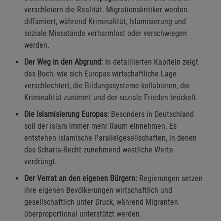
Funktionale Cookies (1)
Funktionale Cooki
verschleiern die Realität. Migrationskritiker werden
Beschreibung Funktionale Cookies
diffamiert, während Kriminalität, Islamisierung und
soziale Missstände verharmlost oder verschwiegen
Cookie-Informationen
anzeigen
werden.
Der Weg in den Abgrund:
In detaillierten Kapiteln zeigt
Statistik Cookies (2)
Statistik Cookies
das Buch, wie sich Europas wirtschaftliche Lage
Beschreibung Statistik Cookies
verschlechtert, die Bildungssysteme kollabieren, die
Cookie-Informationen
anzeigen
Kriminalität zunimmt und der soziale Frieden bröckelt.
Die Islamisierung Europas:
Besonders in Deutschland
Marketing Cookies (3)
Marketing Cookies
soll der Islam immer mehr Raum einnehmen. Es
entstehen islamische Parallelgesellschaften, in denen
Beschreibung Marketing Cookies
das Scharia-Recht zunehmend westliche Werte
Cookie-Informationen
anzeigen
verdrängt.
Der Verrat an den eigenen Bürgern:
Regierungen setzen
Datenschutzerklärung
Impressum
ihre eigenen Bevölkerungen wirtschaftlich und
gesellschaftlich unter Druck, während Migranten
überproportional unterstützt werden.