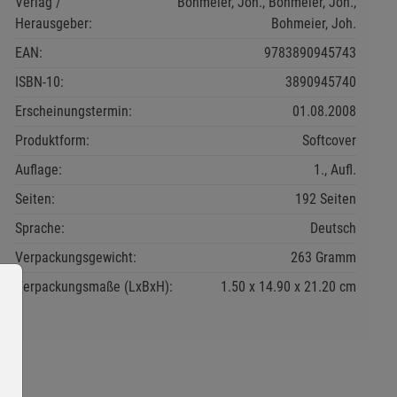
Verlag /
Bohmeier, Joh., Bohmeier, Joh.,
Herausgeber:
Bohmeier, Joh.
EAN:
9783890945743
ISBN-10:
3890945740
Erscheinungstermin:
01.08.2008
Produktform:
Softcover
Auflage:
1., Aufl.
Seiten:
192 Seiten
Sprache:
Deutsch
Verpackungsgewicht:
263 Gramm
Verpackungsmaße (LxBxH):
1.50
14.90
21.20
cm