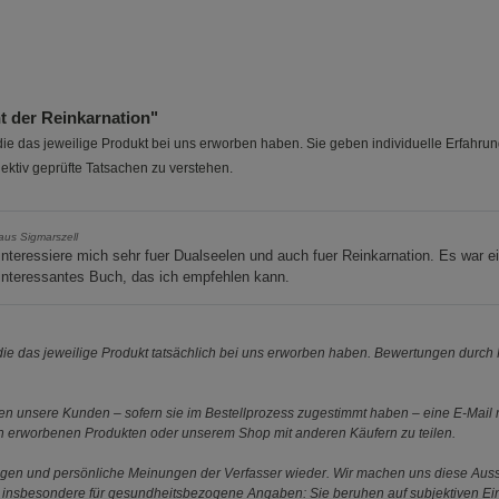
Beschreibung Funktionale Cookies
Cookie-Informationen
anzeigen
Statistik Cookies (2)
Statistik Cookie
 der Reinkarnation"
Beschreibung Statistik Cookies
e das jeweilige Produkt bei uns erworben haben. Sie geben individuelle Erfahru
ektiv geprüfte Tatsachen zu verstehen.
Cookie-Informationen
anzeigen
aus Sigmarszell
Marketing Cookies (3)
Marketing Cook
interessiere mich sehr fuer Dualseelen und auch fuer Reinkarnation. Es war e
interessantes Buch, das ich empfehlen kann.
Beschreibung Marketing Cookies
Cookie-Informationen
anzeigen
e das jeweilige Produkt tatsächlich bei uns erworben haben. Bewertungen durch P
Datenschutzerklärung
Impressum
 unsere Kunden – sofern sie im Bestellprozess zugestimmt haben – eine E-Mail m
en erworbenen Produkten oder unserem Shop mit anderen Käufern zu teilen.
ungen und persönliche Meinungen der Verfasser wieder. Wir machen uns diese Au
s gilt insbesondere für gesundheitsbezogene Angaben: Sie beruhen auf subjektiven 