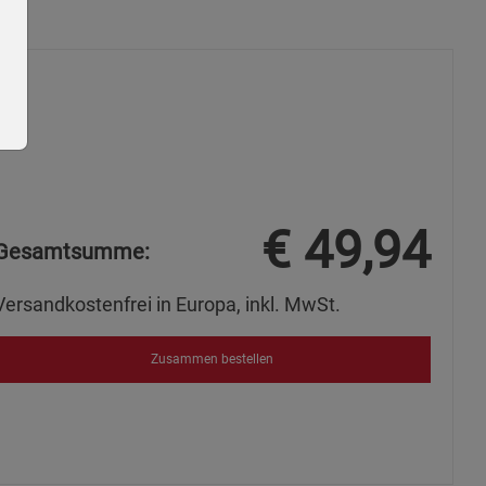
€
49,94
Gesamtsumme:
ie Gruppe
Versandkostenfrei in Europa, inkl. MwSt.
Zusammen bestellen
okies