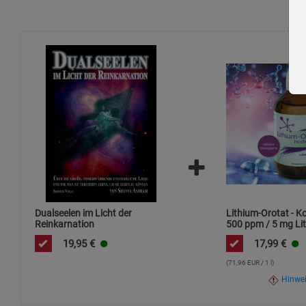
Dualseelen im Licht der
Lithium-Orotat - K
Reinkarnation
500 ppm / 5 mg Lit
ml / hochdosiert
19,95
€
17,99
€
(71,96 EUR / 1 l)
Hinwe