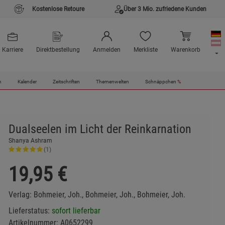
Kostenlose Retoure
Über 3 Mio. zufriedene Kunden
Karriere
Direktbestellung
Anmelden
Merkliste
Warenkorb
n
Kalender
Zeitschriften
Themenwelten
Schnäppchen
%
Dualseelen im Licht der Reinkarnation
Shanya Ashram
(1)
19,95
€
Verlag:
Bohmeier, Joh., Bohmeier, Joh., Bohmeier, Joh.
Lieferstatus:
sofort lieferbar
Artikelnummer:
A0652299