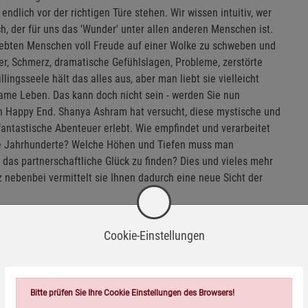
 endlich vor der richtigen Türe stehen. Wir wissen intuitiv, wer
nsch, der für uns das 'Wunder' unter allen anderen Menschen ist.
iebten Menschen voll Freude auf einer Wolke zu schweben und
auer, Schmerz, dramatische Gefühlslagen, Probleme, zerstörte
ingsseele hält das alles aus, aber man liebt sie vielleicht
me Leben. Das kann doch nicht sein - werden Sie nun
ein Happy End. Shanya Ashram hat versucht, diese mystische und
fantastische Abenteuer erlebt. Wie empfindet und verarbeitet
ie Jahrhunderte? Welche Höhen und Tiefen muss man
das partnerschaftliche Glück zu finden? Dies und vieles mehr
z nebenbei vermittelt sie Ihnen dadurch eine neue Sicht der
Cookie-Einstellungen
Bitte prüfen Sie Ihre Cookie Einstellungen des Browsers!