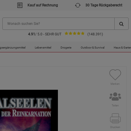
Kauf auf Rechnung
30 Tage Rückgaberecht
4.91
/ 5.0 - SEHR GUT
(148.391)
gsergänzungsmittel
Lebensmittel
Drogerie
Outdoor & Survival
Haus & Garte
Merken
Teilen
Drucken