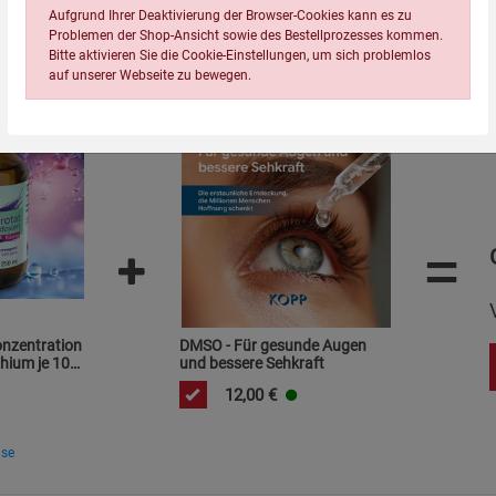
Wird oft zusammen bestellt:
Aufgrund Ihrer Deaktivierung der Browser-Cookies kann es zu
Problemen der Shop-Ansicht sowie des Bestellprozesses kommen.
Bitte aktivieren Sie die Cookie-Einstellungen, um sich problemlos
auf unserer Webseite zu bewegen.
=
Einstellungen speichern für die Gruppe
Einstellungen speichern für die Gruppe
Einstellungen speichern für d
Zurück
Einwilligung nicht erteilen
Notwendige Cookies (5)
onzentration
DMSO - Für gesunde Augen
hium je 10
und bessere Sehkraft
Beschreibung Notwendige Cookies
12,00
€
Cookie-Informationen
anzeigen
ise
Funktionale Cookies (1)
Funktionale Co