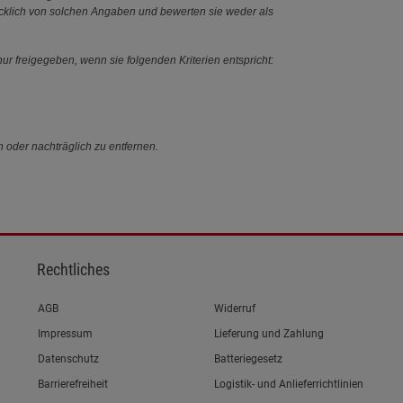
ücklich von solchen Angaben und bewerten sie weder als
ur freigegeben, wenn sie folgenden Kriterien entspricht:
n oder nachträglich zu entfernen.
Rechtliches
Link zum/zur
AGB
Widerruf
Link zum/zur
Impressum
Lieferung und Zahlung
Link zum/zur
Datenschutz
Batteriegesetz
Link zum/zur
Barrierefreiheit
Logistik- und Anlieferrichtlinien