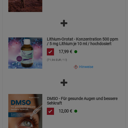
Lithium-Orotat - Konzentration 500 ppm
/ 5 mg Lithium je 10 ml / hochdosiert
17,99
€
(71,96 EUR / 1 l)
Hinweise
DMSO - Für gesunde Augen und bessere
Sehkraft
12,00
€