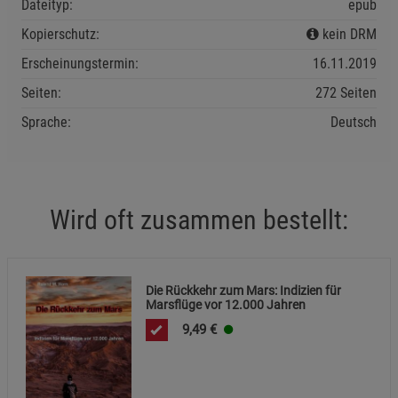
Dateityp:
epub
Cookie-Informationen
anzeigen
Kopierschutz:
kein DRM
Erscheinungstermin:
16.11.2019
Statistik Cookies (2)
Statistik Cookies
Seiten:
272 Seiten
Beschreibung Statistik Cookies
Sprache:
Deutsch
Cookie-Informationen
anzeigen
Marketing Cookies (3)
Marketing Cookies
Wird oft zusammen bestellt:
Beschreibung Marketing Cookies
Cookie-Informationen
anzeigen
Datenschutzerklärung
Impressum
Die Rückkehr zum Mars: Indizien für
Marsflüge vor 12.000 Jahren
9,49
€