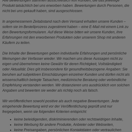
Alle Bewertungen stammen ausschließlich von Kunden, die das jeweilige
Produkt tatsächlich bei uns erworben haben. Bewertungen durch Personen, die
nicht bei uns gekauft haben, sind ausgeschlossen.
In angemessenem Zeitabstand nach dem Versand erhalten unsere Kunden –
sofern sie im Bestellprozess zugestimmt haben – eine E-Mail mit einem Link zu
den Bewertungsformularen. Auf diese Weise bitten wir unsere Kunden, ihre
Erfahrungen mit den erworbenen Produkten oder unserem Shop mit anderen
Käufern zu teilen.
Die Inhalte der Bewertungen geben individuelle Erfahrungen und persönliche
Meinungen der Verfasser wieder. Wir machen uns diese Aussagen nicht zu
eigen und übernehmen keine Gewähr für deren Richtigkeit, Vollständigkeit
oder Aktualität. Dies gilt insbesondere für gesundheitsbezogene Angaben: Sie
beruhen auf subjektiven Einschätzungen einzelner Kunden und dürfen nicht als
wissenschaftlich belegte Tatsachen, medizinische Beratung oder verbindliche
Empfehlung verstanden werden. Wir distanzieren uns ausdrücklich von solchen
Angaben und bewerten sie weder als richtig noch als falsch.
Wir veröffentlichen sowohl positive als auch negative Bewertungen. Jede
eingehende Bewertung wird vor der Veröffentlichung geprüft und nur
freigegeben, wenn sie folgenden Kriterien entspricht:
keine beleidigenden, diskriminierenden oder rechtswidrigen Inhalte,
keine Werbung für andere Produkte, Anbieter oder Webseiten,
keine Preisangaben, persönlichen Kontaktdaten oder vertraulichen