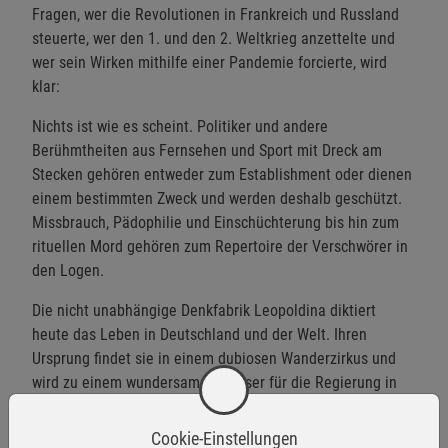
Fragen, wer die Revolutionen in Frankreich und Russland
steuerte, wer den 1. und den 2. Weltkrieg anzettelte und
wer sein Wirken mithilfe einer Pandemie forcierte, wird
klar:
Nichts ist wie es scheint. Politiker und andere
Berühmtheiten aus Fernsehen und Sport mit Dreck am
Stecken gehören entweder zum Establishment oder dienen
einem bestimmten Zweck und werden deshalb geschützt.
Missbrauch, Pädophilie und Einschüchterung bis hin zum
rituellen Mord gehören zum Repertoire der Verschwörer in
den Logen.
Die nicht unabhängige Denkfabrik Leopoldina diktiert
heute das Leben in Deutschland und der Welt. Ihren
Ursprung findet sie in einem dubiosen Wanderzirkus und
wird zu einem wundersamen Erlöser für die Regierung in
der Neuzeit.
Cookie-Einstellungen
Von Staufen beschreibt persönliche Erlebnisse und