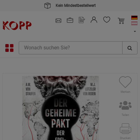
Kein Mindestbestellwert
4.91
/ 5.0 - SEHR GUT
(148.387)
Merken
Teilen
Drucken