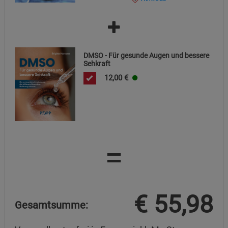
DMSO - Für gesunde Augen und bessere
Sehkraft
12,00
€
=
€
55,98
Gesamtsumme: