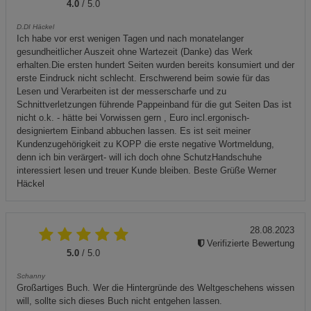
4.0
/ 5.0
D.DI Häckel
Ich habe vor erst wenigen Tagen und nach monatelanger
gesundheitlicher Auszeit ohne Wartezeit (Danke) das Werk
erhalten.Die ersten hundert Seiten wurden bereits konsumiert und der
erste Eindruck nicht schlecht. Erschwerend beim sowie für das
Lesen und Verarbeiten ist der messerscharfe und zu
Schnittverletzungen führende Pappeinband für die gut Seiten Das ist
nicht o.k. - hätte bei Vorwissen gern , Euro incl.ergonisch-
designiertem Einband abbuchen lassen. Es ist seit meiner
Kundenzugehörigkeit zu KOPP die erste negative Wortmeldung,
denn ich bin verärgert- will ich doch ohne SchutzHandschuhe
interessiert lesen und treuer Kunde bleiben. Beste Grüße Werner
Häckel
28.08.2023
Verifizierte Bewertung
5.0
/ 5.0
Schanny
Großartiges Buch. Wer die Hintergründe des Weltgeschehens wissen
will, sollte sich dieses Buch nicht entgehen lassen.