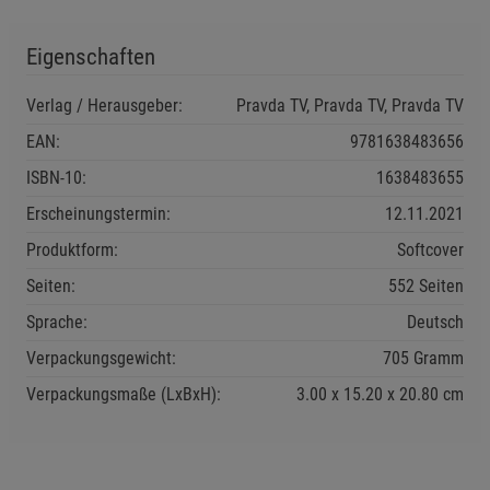
Notwendige Cookies (5)
Beschreibung Notwendige Cookies
Eigenschaften
Cookie-Informationen
anzeigen
Verlag / Herausgeber:
Pravda TV, Pravda TV, Pravda TV
EAN:
9781638483656
Funktionale Cookies (1)
Funktionale Cooki
ISBN-10:
1638483655
Beschreibung Funktionale Cookies
Erscheinungstermin:
12.11.2021
Cookie-Informationen
anzeigen
Produktform:
Softcover
Statistik Cookies (2)
Statistik Cookies
Seiten:
552 Seiten
Beschreibung Statistik Cookies
Sprache:
Deutsch
Cookie-Informationen
anzeigen
Verpackungsgewicht:
705 Gramm
Verpackungsmaße (LxBxH):
3.00
15.20
20.80
cm
Marketing Cookies (3)
Marketing Cookies
Beschreibung Marketing Cookies
Cookie-Informationen
anzeigen