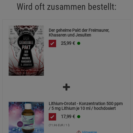
Wird oft zusammen bestellt:
Datenschutzerklärung
Impressum
Der geheime Pakt der Freimaurer,
Khasaren und Jesuiten
25,99
€
Lithium-Orotat - Konzentration 500 ppm
/ 5 mg Lithium je 10 ml / hochdosiert
17,99
€
(71,96 EUR / 1 l)
Hinweise