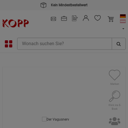
Kein Mindestbestellwert
4.91
/ 5.0 - SEHR GUT
(148.391)
Merken
Klick ins E-
Book