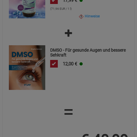
17,99
€
(71,96 EUR / 1 l)
Hinweise
DMSO - Für gesunde Augen und bessere
Sehkraft
12,00
€
=