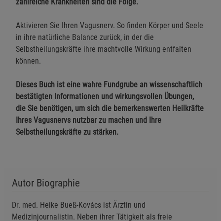
zahlreiche Krankheiten sind die Folge.
Einstellungen speichern für die Gruppe
Einstellungen speichern für die Gruppe
Aktivieren Sie Ihren Vagusnerv. So finden Körper und Seele
Einstellungen speichern für die Gruppe
Zurück
Einwilligung nicht erteilen
in ihre natürliche Balance zurück, in der die
Selbstheilungskräfte ihre machtvolle Wirkung entfalten
können.
Notwendige Cookies (5)
Beschreibung Notwendige Cookies
Dieses Buch ist eine wahre Fundgrube an wissenschaftlich
bestätigten Informationen und wirkungsvollen Übungen,
Cookie-Informationen
anzeigen
die Sie benötigen, um sich die bemerkenswerten Heilkräfte
Ihres Vagusnervs nutzbar zu machen und Ihre
Funktionale Cookies (1)
Funktionale Cooki
Selbstheilungskräfte zu stärken.
Beschreibung Funktionale Cookies
Cookie-Informationen
anzeigen
Autor Biographie
Statistik Cookies (2)
Statistik Cookies
Beschreibung Statistik Cookies
Dr. med. Heike Bueß-Kovács ist Ärztin und
Medizinjournalistin. Neben ihrer Tätigkeit als freie
Cookie-Informationen
anzeigen