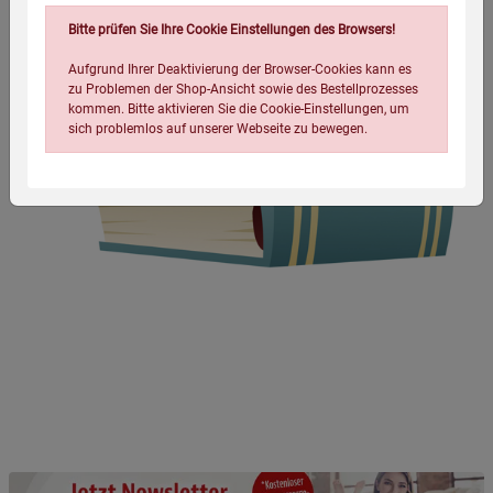
Bitte prüfen Sie Ihre Cookie Einstellungen des Browsers!
Aufgrund Ihrer Deaktivierung der Browser-Cookies kann es
zu Problemen der Shop-Ansicht sowie des Bestellprozesses
kommen. Bitte aktivieren Sie die Cookie-Einstellungen, um
sich problemlos auf unserer Webseite zu bewegen.
Einstellungen speichern für die Gruppe
Einstellungen speichern für die Gruppe
Einstellungen speichern für die Gruppe
Zurück
Einwilligung nicht erteilen
Notwendige Cookies (5)
Beschreibung Notwendige Cookies