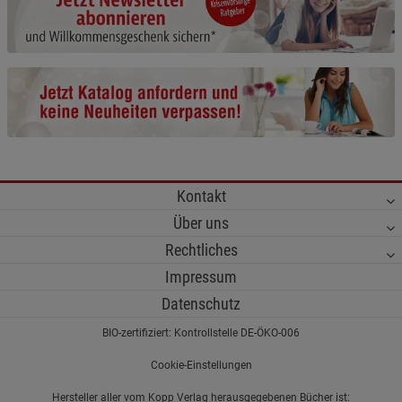
Cookie-Informationen
anzeigen
Funktionale Cookies (1)
Funktionale Cooki
Beschreibung Funktionale Cookies
Cookie-Informationen
anzeigen
Statistik Cookies (2)
Statistik Cookies
Kontakt
Beschreibung Statistik Cookies
Über uns
Cookie-Informationen
anzeigen
Rechtliches
Impressum
Marketing Cookies (3)
Marketing Cookies
Datenschutz
Beschreibung Marketing Cookies
BIO-zertifiziert: Kontrollstelle DE-ÖKO-006
Cookie-Informationen
anzeigen
Cookie-Einstellungen
Datenschutzerklärung
Impressum
Hersteller aller vom Kopp Verlag herausgegebenen Bücher ist: