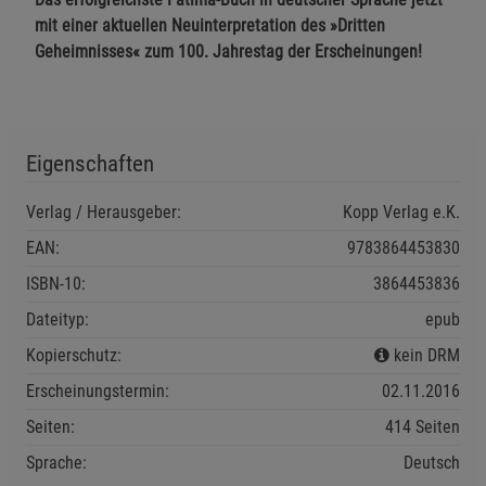
mit einer aktuellen Neuinterpretation des »Dritten
Geheimnisses« zum 100. Jahrestag der Erscheinungen!
Marketing Cookies (3)
Marketing Cookies
Beschreibung Marketing Cookies
Cookie-Informationen
anzeigen
Eigenschaften
Datenschutzerklärung
Impressum
Verlag / Herausgeber:
Kopp Verlag e.K.
EAN:
9783864453830
ISBN-10:
3864453836
Dateityp:
epub
Kopierschutz:
kein DRM
Erscheinungstermin:
02.11.2016
Seiten:
414 Seiten
Sprache:
Deutsch