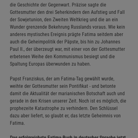
die Geschichte der Gegenwart. Präzise sagte die
Einstellungen speichern für die Gruppe
Einstellungen speichern für die Gruppe
Gottesmutter den drei Seherkindern den Aufstieg und Fall
der Sowjetunion, den Zweiten Weltkrieg und die an ein
Einstellungen speichern für die Gruppe
Zurück
Einwilligung nicht erteilen
Wunder grenzende Bekehrung Russlands voraus. Wie kein
anderes mystisches Ereignis prägte Fatima seitdem aber
auch die Geheimpolitik der Päpste, bis hin zu Johannes
Notwendige Cookies (5)
Paul II., der überzeugt war, mit einer von der Gottesmutter
Beschreibung Notwendige Cookies
erbetenen Weihe den Kommunismus besiegt und die
Cookie-Informationen
anzeigen
Spaltung Europas überwunden zu haben.
Papst Franziskus, der am Fatima-Tag gewählt wurde,
Funktionale Cookies (1)
Funktionale Cooki
weihte der Gottesmutter sein Pontifikat - und betonte
Beschreibung Funktionale Cookies
damit die Aktualität der marianischen Botschaft auch und
gerade in den Krisen unserer Zeit. Noch ist es möglich, die
Cookie-Informationen
anzeigen
prophezeite Katastrophe zu verhindern. Den Schlüssel
dazu aber liefert, so glaubt er, das letzte Geheimnis von
Statistik Cookies (2)
Statistik Cookies
Fatima.
Beschreibung Statistik Cookies
Das erfolgreichste Fatima-Buch in deutscher Sprache jetzt
Cookie-Informationen
anzeigen