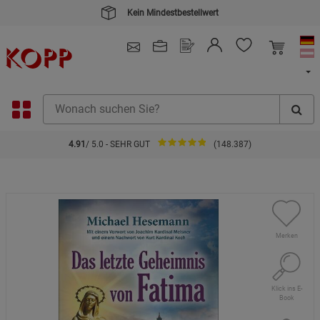
Kein Mindestbestellwert
4.91
/ 5.0 - SEHR GUT
(148.387)
Merken
Klick ins E-
Book