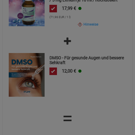
17,99
€
(71,96 EUR / 1 l)
Hinweise
DMSO - Für gesunde Augen und bessere
Sehkraft
12,00
€
=