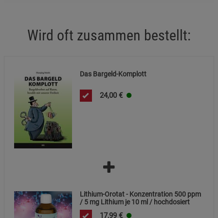
Statistik Cookies (2)
Statistik Cookies
Beschreibung Statistik Cookies
Wird oft zusammen bestellt:
Cookie-Informationen
anzeigen
Das Bargeld-Komplott
Marketing Cookies (3)
Marketing Cookies
Beschreibung Marketing Cookies
24,00
€
Cookie-Informationen
anzeigen
Datenschutzerklärung
Impressum
Lithium-Orotat - Konzentration 500 ppm
/ 5 mg Lithium je 10 ml / hochdosiert
17,99
€