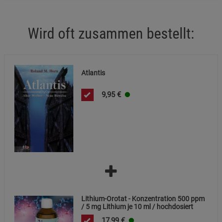
Cookie-Informationen
anzeigen
Wird oft zusammen bestellt:
Statistik Cookies (2)
Statistik Cookies
Beschreibung Statistik Cookies
Cookie-Informationen
anzeigen
Atlantis
Marketing Cookies (3)
Marketing Cookies
9,95
€
Beschreibung Marketing Cookies
Cookie-Informationen
anzeigen
Datenschutzerklärung
Impressum
Lithium-Orotat - Konzentration 500 ppm
/ 5 mg Lithium je 10 ml / hochdosiert
17,99
€