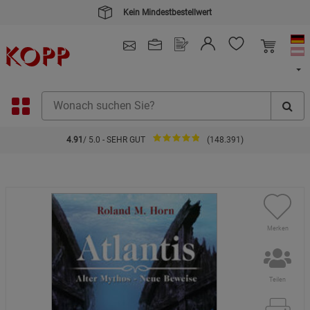
Kein Mindestbestellwert
4.91
/ 5.0 - SEHR GUT
(148.391)
Merken
Teilen