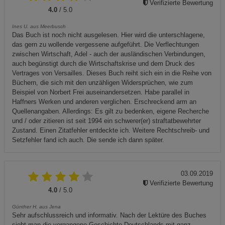
Verifizierte Bewertung
4.0
/ 5.0
Ines U. aus Meerbusch
Das Buch ist noch nicht ausgelesen. Hier wird die unterschlagene,
das gern zu wollende vergessene aufgeführt. Die Verflechtungen
zwischen Wirtschaft, Adel - auch der ausländischen Verbindungen,
auch begünstigt durch die Wirtschaftskrise und dem Druck des
Vertrages von Versailles. Dieses Buch reiht sich ein in die Reihe von
Büchern, die sich mit den unzähligen Widersprüchen, wie zum
Beispiel von Norbert Frei auseinandersetzen. Habe parallel in
Haffners Werken und anderen verglichen. Erschreckend arm an
Quellenangaben. Allerdings: Es gilt zu bedenken, eigene Recherche
und / oder zitieren ist seit 1994 ein schwerer(er) straftatbewehrter
Zustand. Einen Zitatfehler entdeckte ich. Weitere Rechtschreib- und
Setzfehler fand ich auch. Die sende ich dann später.
03.09.2019
Verifizierte Bewertung
4.0
/ 5.0
Günther H. aus Jena
Sehr aufschlussreich und informativ. Nach der Lektüre des Buches
sieht man die vergangene Geschichte Deutschlands mit ganz