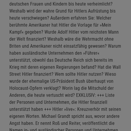
deutschen Frauen und Kindern bis heute verheimlicht?
Weshalb wird der wahre Grund für Hitlers Aufrüstung bis
heute verschwiegen? Außerdem erfahren Sie: Welcher
berühmte Amerikaner hat Hitler die Vorlage für »Mein
Kampf« gegeben? Wurde Adolf Hitler vom reichsten Mann
der Welt finanziert? Weshalb wäre die Wehrmacht ohne
Briten und Amerikaner nicht einsatzfähig gewesen? Warum
haben ausländische Unternehmen den »Führer«
unterstützt, obwohl das Deutsche Reich sich bereits im
Krieg mit deren eigenen Regierungen befand? Hat die Wall
Street Hitler finanziert? Wem sollte Hitler nutzen? Wieso
wurde der ehemalige US-Präsident Bush überhaupt von
Holocaust-Opfern verklagt? Worin lag die Mitschuld der
Anderen, die heute vertuscht wird? EXKLUSIV: +++ Liste
der Personen und Unternehmen, die Hitler finanziell
unterstützt haben +++ Hitler »live«: Kreuzverhör mit seinen
eigenen Worten. Michael Grandt spricht aus, wovor andere
Angst haben. Er nennt Roß und Reiter, veröffentlicht die
Namen in- und ausländischer Personen und Unternehmen,