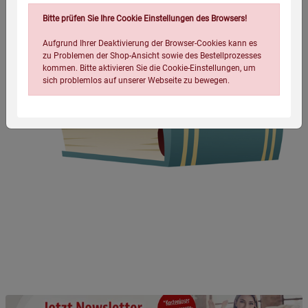
Bitte prüfen Sie Ihre Cookie Einstellungen des Browsers!
Aufgrund Ihrer Deaktivierung der Browser-Cookies kann es
zu Problemen der Shop-Ansicht sowie des Bestellprozesses
kommen. Bitte aktivieren Sie die Cookie-Einstellungen, um
sich problemlos auf unserer Webseite zu bewegen.
Einstellungen speichern für die Gruppe
Einstellungen speichern für die Gruppe
Einstellungen speichern für die Gruppe
Zurück
Einwilligung nicht erteilen
Notwendige Cookies (5)
Beschreibung Notwendige Cookies