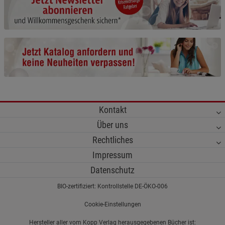
Cookie-Informationen
anzeigen
Funktionale Cookies (1)
Funktionale Cooki
Beschreibung Funktionale Cookies
Cookie-Informationen
anzeigen
Statistik Cookies (2)
Statistik Cookies
Kontakt
Beschreibung Statistik Cookies
Über uns
Cookie-Informationen
anzeigen
Rechtliches
Impressum
Marketing Cookies (3)
Marketing Cookies
Datenschutz
Beschreibung Marketing Cookies
BIO-zertifiziert: Kontrollstelle DE-ÖKO-006
Cookie-Informationen
anzeigen
Cookie-Einstellungen
Datenschutzerklärung
Impressum
Hersteller aller vom Kopp Verlag herausgegebenen Bücher ist: