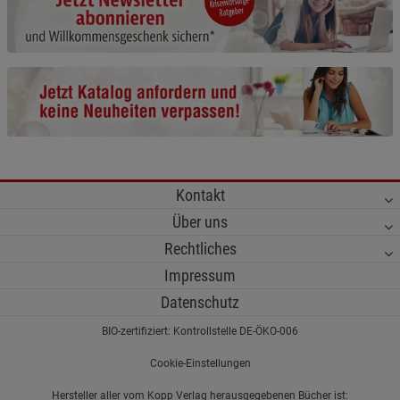
Cookie-Informationen
anzeigen
Funktionale Cookies (1)
Funktionale Cooki
Beschreibung Funktionale Cookies
Cookie-Informationen
anzeigen
Statistik Cookies (2)
Statistik Cookies
Kontakt
Beschreibung Statistik Cookies
Über uns
Cookie-Informationen
anzeigen
Rechtliches
Impressum
Marketing Cookies (3)
Marketing Cookies
Datenschutz
Beschreibung Marketing Cookies
BIO-zertifiziert: Kontrollstelle DE-ÖKO-006
Cookie-Informationen
anzeigen
Cookie-Einstellungen
Datenschutzerklärung
Impressum
Hersteller aller vom Kopp Verlag herausgegebenen Bücher ist: