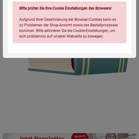
Bitte prüfen Sie Ihre Cookie Einstellungen des Browsers!
Aufgrund Ihrer Deaktivierung der Browser-Cookies kann es
zu Problemen der Shop-Ansicht sowie des Bestellprozesses
kommen. Bitte aktivieren Sie die Cookie-Einstellungen, um
sich problemlos auf unserer Webseite zu bewegen.
Einstellungen speichern für die Gruppe
Einstellungen speichern für die Gruppe
Einstellungen speichern für die Gruppe
Zurück
Einwilligung nicht erteilen
Notwendige Cookies (5)
Beschreibung Notwendige Cookies