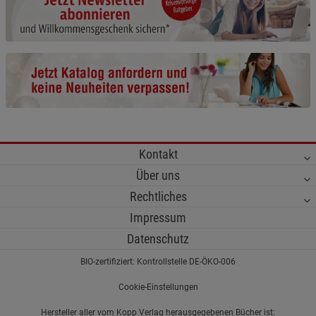
Cookie-Informationen
anzeigen
Funktionale Cookies (1)
Funktionale Cooki
Beschreibung Funktionale Cookies
Cookie-Informationen
anzeigen
Statistik Cookies (2)
Statistik Cookies
Kontakt
Beschreibung Statistik Cookies
Über uns
Cookie-Informationen
anzeigen
Rechtliches
Impressum
Marketing Cookies (3)
Marketing Cookies
Datenschutz
Beschreibung Marketing Cookies
BIO-zertifiziert: Kontrollstelle DE-ÖKO-006
Cookie-Informationen
anzeigen
Cookie-Einstellungen
Datenschutzerklärung
Impressum
Hersteller aller vom Kopp Verlag herausgegebenen Bücher ist: