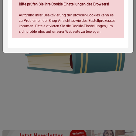
Bitte prüfen Sie Ihre Cookie Einstellungen des Browsers!
Aufgrund Ihrer Deaktivierung der Browser-Cookies kann es
zu Problemen der Shop-Ansicht sowie des Bestellprozesses
kommen. Bitte aktivieren Sie die Cookie-Einstellungen, um
sich problemlos auf unserer Webseite zu bewegen.
Einstellungen speichern für die Gruppe
Einstellungen speichern für die Gruppe
Einstellungen speichern für die Gruppe
Zurück
Einwilligung nicht erteilen
Notwendige Cookies (5)
Beschreibung Notwendige Cookies