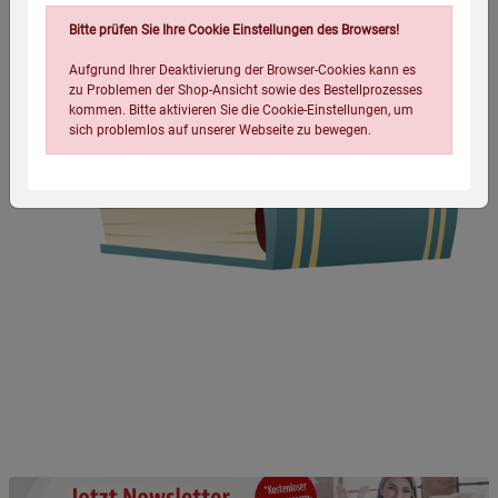
Bitte prüfen Sie Ihre Cookie Einstellungen des Browsers!
Aufgrund Ihrer Deaktivierung der Browser-Cookies kann es
zu Problemen der Shop-Ansicht sowie des Bestellprozesses
kommen. Bitte aktivieren Sie die Cookie-Einstellungen, um
sich problemlos auf unserer Webseite zu bewegen.
Einstellungen speichern für die Gruppe
Einstellungen speichern für die Gruppe
Einstellungen speichern für die Gruppe
Zurück
Einwilligung nicht erteilen
Notwendige Cookies (5)
Beschreibung Notwendige Cookies