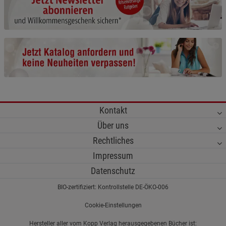
Cookie-Informationen
anzeigen
Funktionale Cookies (1)
Funktionale Cooki
Beschreibung Funktionale Cookies
Cookie-Informationen
anzeigen
Statistik Cookies (2)
Statistik Cookies
Kontakt
Beschreibung Statistik Cookies
Über uns
Cookie-Informationen
anzeigen
Rechtliches
Impressum
Marketing Cookies (3)
Marketing Cookies
Datenschutz
Beschreibung Marketing Cookies
BIO-zertifiziert: Kontrollstelle DE-ÖKO-006
Cookie-Informationen
anzeigen
Cookie-Einstellungen
Datenschutzerklärung
Impressum
Hersteller aller vom Kopp Verlag herausgegebenen Bücher ist: