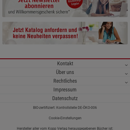
Cookie-Informationen
anzeigen
Funktionale Cookies (1)
Funktionale Cooki
Beschreibung Funktionale Cookies
Cookie-Informationen
anzeigen
Statistik Cookies (2)
Statistik Cookies
Kontakt
Beschreibung Statistik Cookies
Über uns
Cookie-Informationen
anzeigen
Rechtliches
Impressum
Marketing Cookies (3)
Marketing Cookies
Datenschutz
Beschreibung Marketing Cookies
BIO-zertifiziert: Kontrollstelle DE-ÖKO-006
Cookie-Informationen
anzeigen
Cookie-Einstellungen
Datenschutzerklärung
Impressum
Hersteller aller vom Kopp Verlag herausgegebenen Bücher ist: