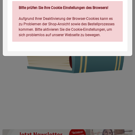
Bitte prüfen Sie Ihre Cookie Einstellungen des Browsers!
Aufgrund Ihrer Deaktivierung der Browser-Cookies kann es
zu Problemen der Shop-Ansicht sowie des Bestellprozesses
kommen. Bitte aktivieren Sie die Cookie-Einstellungen, um
sich problemlos auf unserer Webseite zu bewegen.
Einstellungen speichern für die Gruppe
Einstellungen speichern für die Gruppe
Einstellungen speichern für die Gruppe
Zurück
Einwilligung nicht erteilen
Notwendige Cookies (5)
Beschreibung Notwendige Cookies