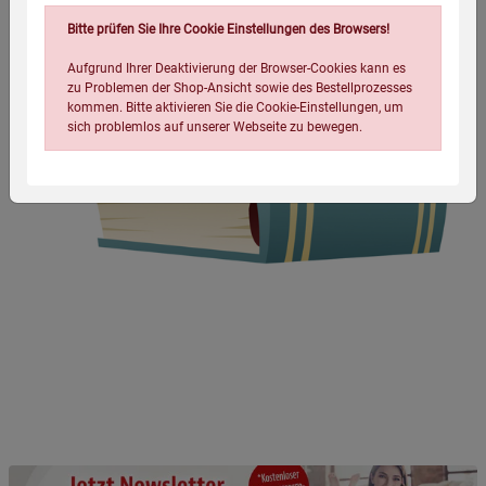
Bitte prüfen Sie Ihre Cookie Einstellungen des Browsers!
Aufgrund Ihrer Deaktivierung der Browser-Cookies kann es
zu Problemen der Shop-Ansicht sowie des Bestellprozesses
kommen. Bitte aktivieren Sie die Cookie-Einstellungen, um
sich problemlos auf unserer Webseite zu bewegen.
Einstellungen speichern für die Gruppe
Einstellungen speichern für die Gruppe
Einstellungen speichern für die Gruppe
Zurück
Einwilligung nicht erteilen
Notwendige Cookies (5)
Beschreibung Notwendige Cookies