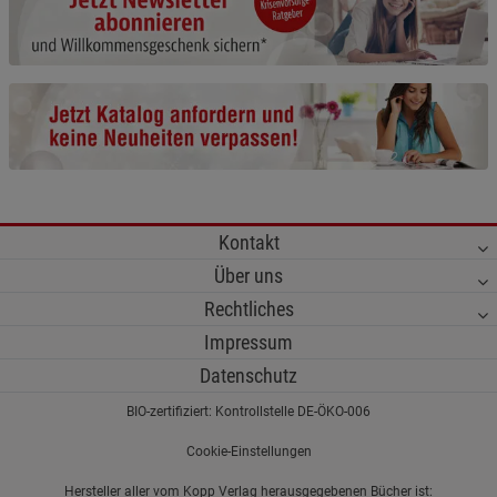
Cookie-Informationen
anzeigen
Funktionale Cookies (1)
Funktionale Cooki
Beschreibung Funktionale Cookies
Cookie-Informationen
anzeigen
Statistik Cookies (2)
Statistik Cookies
Kontakt
Beschreibung Statistik Cookies
Über uns
Cookie-Informationen
anzeigen
Rechtliches
Impressum
Marketing Cookies (3)
Marketing Cookies
Datenschutz
Beschreibung Marketing Cookies
BIO-zertifiziert: Kontrollstelle DE-ÖKO-006
Cookie-Informationen
anzeigen
Cookie-Einstellungen
Datenschutzerklärung
Impressum
Hersteller aller vom Kopp Verlag herausgegebenen Bücher ist: