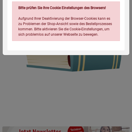
Bitte prüfen Sie Ihre Cookie Einstellungen des Browsers!
Aufgrund Ihrer Deaktivierung der Browser-Cookies kann es
zu Problemen der Shop-Ansicht sowie des Bestellprozesses
kommen. Bitte aktivieren Sie die Cookie-Einstellungen, um
sich problemlos auf unserer Webseite zu bewegen.
Einstellungen speichern für die Gruppe
Einstellungen speichern für die Gruppe
Einstellungen speichern für die Gruppe
Zurück
Einwilligung nicht erteilen
Notwendige Cookies (5)
Beschreibung Notwendige Cookies