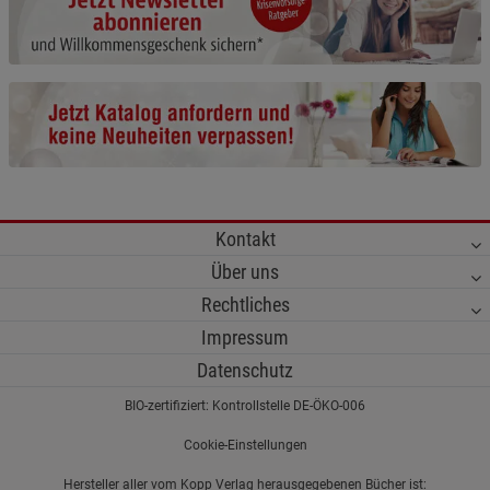
Cookie-Informationen
anzeigen
Funktionale Cookies (1)
Funktionale Cooki
Beschreibung Funktionale Cookies
Cookie-Informationen
anzeigen
Statistik Cookies (2)
Statistik Cookies
Kontakt
Beschreibung Statistik Cookies
Über uns
Cookie-Informationen
anzeigen
Rechtliches
Impressum
Marketing Cookies (3)
Marketing Cookies
Datenschutz
Beschreibung Marketing Cookies
BIO-zertifiziert: Kontrollstelle DE-ÖKO-006
Cookie-Informationen
anzeigen
Cookie-Einstellungen
Datenschutzerklärung
Impressum
Hersteller aller vom Kopp Verlag herausgegebenen Bücher ist: