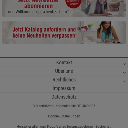
Cookie-Informationen
anzeigen
Funktionale Cookies (1)
Funktionale Cooki
Beschreibung Funktionale Cookies
Cookie-Informationen
anzeigen
Statistik Cookies (2)
Statistik Cookies
Kontakt
Beschreibung Statistik Cookies
Über uns
Cookie-Informationen
anzeigen
Rechtliches
Impressum
Marketing Cookies (3)
Marketing Cookies
Datenschutz
Beschreibung Marketing Cookies
BIO-zertifiziert: Kontrollstelle DE-ÖKO-006
Cookie-Informationen
anzeigen
Cookie-Einstellungen
Datenschutzerklärung
Impressum
Hersteller aller vom Kopp Verlag herausgegebenen Bücher ist: