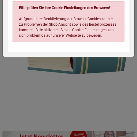
Bitte prüfen Sie Ihre Cookie Einstellungen des Browsers!
Aufgrund Ihrer Deaktivierung der Browser-Cookies kann es
zu Problemen der Shop-Ansicht sowie des Bestellprozesses
kommen. Bitte aktivieren Sie die Cookie-Einstellungen, um
sich problemlos auf unserer Webseite zu bewegen.
Einstellungen speichern für die Gruppe
Einstellungen speichern für die Gruppe
Einstellungen speichern für die Gruppe
Zurück
Einwilligung nicht erteilen
Notwendige Cookies (5)
Beschreibung Notwendige Cookies