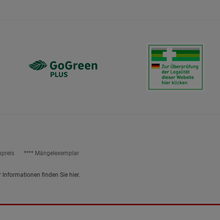
ies
npreis
**** Mängelexemplar
r Informationen finden Sie
hier
.