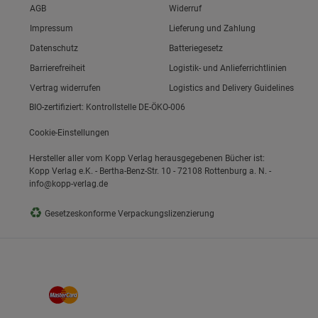
Link zum/zur
AGB
Widerruf
Link zum/zur
Impressum
Lieferung und Zahlung
Link zum/zur
Datenschutz
Batteriegesetz
ie Gruppe
Link zum/zur
Barrierefreiheit
Logistik- und Anlieferrichtlinien
Vertrag widerrufen
Logistics and Delivery Guidelines
BIO-zertifiziert: Kontrollstelle DE-ÖKO-006
Cookie-Einstellungen
Hersteller aller vom Kopp Verlag herausgegebenen Bücher ist:
Kopp Verlag e.K. - Bertha-Benz-Str. 10 - 72108 Rottenburg a. N. -
info@kopp-verlag.de
okies
♻
Gesetzeskonforme Verpackungslizenzierung
s