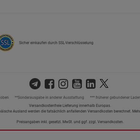
Marketing Cookies (3)
Marketing Cook
Beschreibung Marketing Cookies
Cookie-Informationen
anzeigen
Sicher einkaufen durch SSL-Verschlüsselung
Datenschutzerklärung
Impressum
hoben
**Sonderausgabe in anderer Ausstattung
*** früherer gebundener Lade
Versandkostenfreie Lieferung innerhalb Europas.
päische Ausland werden die tatsächlich anfallenden Versandkosten berechnet. Meh
Preisangaben inkl. gesetzl. MwSt. und ggf. zzgl.
Versandkosten.