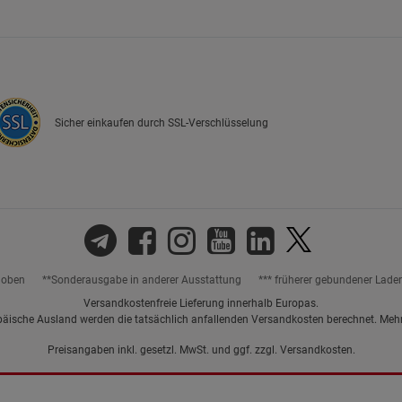
Marketing Cookies (3)
Marketing Cook
Beschreibung Marketing Cookies
Cookie-Informationen
anzeigen
Sicher einkaufen durch SSL-Verschlüsselung
Datenschutzerklärung
Impressum
hoben
**Sonderausgabe in anderer Ausstattung
*** früherer gebundener Lade
Versandkostenfreie Lieferung innerhalb Europas.
päische Ausland werden die tatsächlich anfallenden Versandkosten berechnet. Meh
Preisangaben inkl. gesetzl. MwSt. und ggf. zzgl.
Versandkosten.