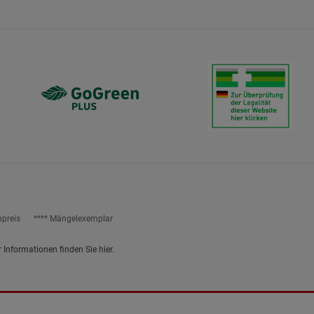
ies
npreis
**** Mängelexemplar
r Informationen finden Sie
hier
.