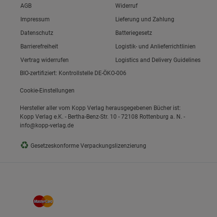
Link zum/zur
AGB
Widerruf
Link zum/zur
Impressum
Lieferung und Zahlung
Link zum/zur
Datenschutz
Batteriegesetz
ie Gruppe
Link zum/zur
Barrierefreiheit
Logistik- und Anlieferrichtlinien
Vertrag widerrufen
Logistics and Delivery Guidelines
BIO-zertifiziert: Kontrollstelle DE-ÖKO-006
Cookie-Einstellungen
Hersteller aller vom Kopp Verlag herausgegebenen Bücher ist:
Kopp Verlag e.K. - Bertha-Benz-Str. 10 - 72108 Rottenburg a. N. -
info@kopp-verlag.de
okies
♻
Gesetzeskonforme Verpackungslizenzierung
s