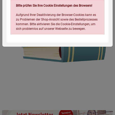
Bitte prüfen Sie Ihre Cookie Einstellungen des Browsers!
Aufgrund Ihrer Deaktivierung der Browser-Cookies kann es
zu Problemen der Shop-Ansicht sowie des Bestellprozesses
kommen. Bitte aktivieren Sie die Cookie-Einstellungen, um
sich problemlos auf unserer Webseite zu bewegen.
Einstellungen speichern für die Gruppe
Einstellungen speichern für die Gruppe
Einstellungen speichern für die Gruppe
Zurück
Einwilligung nicht erteilen
Notwendige Cookies (5)
Beschreibung Notwendige Cookies