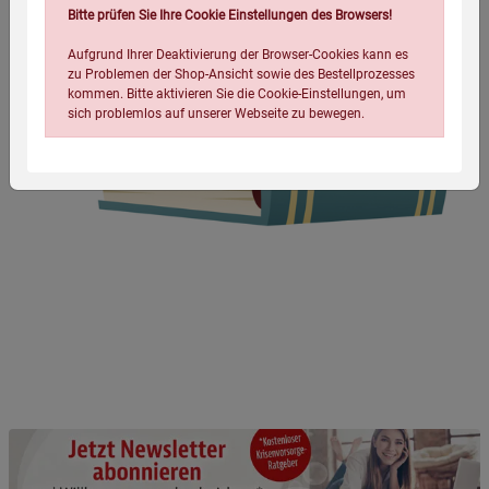
Bitte prüfen Sie Ihre Cookie Einstellungen des Browsers!
Aufgrund Ihrer Deaktivierung der Browser-Cookies kann es
zu Problemen der Shop-Ansicht sowie des Bestellprozesses
kommen. Bitte aktivieren Sie die Cookie-Einstellungen, um
sich problemlos auf unserer Webseite zu bewegen.
Einstellungen speichern für die Gruppe
Einstellungen speichern für die Gruppe
Einstellungen speichern für die Gruppe
Zurück
Einwilligung nicht erteilen
Notwendige Cookies (5)
Beschreibung Notwendige Cookies