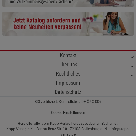
Cookie-Informationen
anzeigen
Funktionale Cookies (1)
Funktionale Cooki
Beschreibung Funktionale Cookies
Cookie-Informationen
anzeigen
Kontakt
Statistik Cookies (2)
Statistik Cookies
Über uns
Beschreibung Statistik Cookies
Rechtliches
Cookie-Informationen
anzeigen
Impressum
Datenschutz
Marketing Cookies (3)
Marketing Cookies
BIO-zertifiziert: Kontrollstelle DE-ÖKO-006
Beschreibung Marketing Cookies
Cookie-Einstellungen
Cookie-Informationen
anzeigen
Hersteller aller vom Kopp Verlag herausgegebenen Bücher ist:
Kopp Verlag e.K. - Bertha-Benz-Str. 10 - 72108 Rottenburg a. N. - info@kopp-
Datenschutzerklärung
Impressum
verlag.de