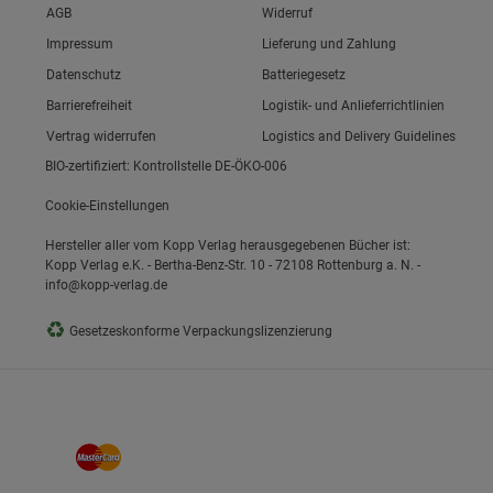
Link zum/zur
AGB
Widerruf
Link zum/zur
Impressum
Lieferung und Zahlung
Link zum/zur
Datenschutz
Batteriegesetz
ie Gruppe
Link zum/zur
Barrierefreiheit
Logistik- und Anlieferrichtlinien
Vertrag widerrufen
Logistics and Delivery Guidelines
BIO-zertifiziert: Kontrollstelle DE-ÖKO-006
Cookie-Einstellungen
Hersteller aller vom Kopp Verlag herausgegebenen Bücher ist:
Kopp Verlag e.K. - Bertha-Benz-Str. 10 - 72108 Rottenburg a. N. -
info@kopp-verlag.de
okies
♻
Gesetzeskonforme Verpackungslizenzierung
s