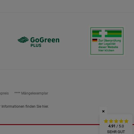
ies
npreis
**** Mängelexemplar
r Informationen finden Sie
hier
.
×
4.91
/ 5.0
SEHR GUT