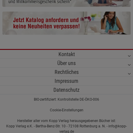
Cookie-Informationen
anzeigen
Funktionale Cookies (1)
Funktionale Cooki
Beschreibung Funktionale Cookies
Cookie-Informationen
anzeigen
Kontakt
Statistik Cookies (2)
Statistik Cookies
Über uns
Beschreibung Statistik Cookies
Rechtliches
Cookie-Informationen
anzeigen
Impressum
Datenschutz
Marketing Cookies (3)
Marketing Cookies
BIO-zertifiziert: Kontrollstelle DE-ÖKO-006
Beschreibung Marketing Cookies
Cookie-Einstellungen
Cookie-Informationen
anzeigen
Hersteller aller vom Kopp Verlag herausgegebenen Bücher ist:
Kopp Verlag e.K. - Bertha-Benz-Str. 10 - 72108 Rottenburg a. N. - info@kopp-
Datenschutzerklärung
Impressum
verlag.de