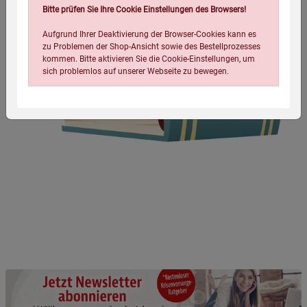
Bitte prüfen Sie Ihre Cookie Einstellungen des Browsers!
Aufgrund Ihrer Deaktivierung der Browser-Cookies kann es
zu Problemen der Shop-Ansicht sowie des Bestellprozesses
kommen. Bitte aktivieren Sie die Cookie-Einstellungen, um
sich problemlos auf unserer Webseite zu bewegen.
Einstellungen speichern für die Gruppe
Einstellungen speichern für die Gruppe
Einstellungen speichern für die Gruppe
Zurück
Einwilligung nicht erteilen
Notwendige Cookies (5)
Beschreibung Notwendige Cookies