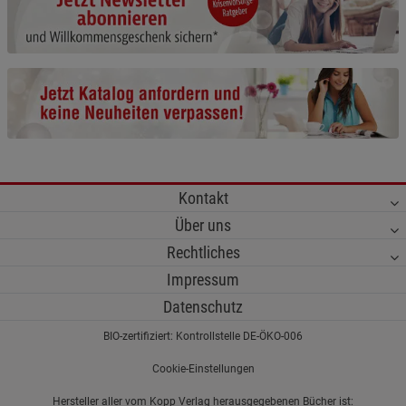
Cookie-Informationen
anzeigen
Funktionale Cookies (1)
Funktionale Cooki
Beschreibung Funktionale Cookies
Cookie-Informationen
anzeigen
Statistik Cookies (2)
Statistik Cookies
Kontakt
Beschreibung Statistik Cookies
Über uns
Cookie-Informationen
anzeigen
Rechtliches
Impressum
Marketing Cookies (3)
Marketing Cookies
Datenschutz
Beschreibung Marketing Cookies
BIO-zertifiziert: Kontrollstelle DE-ÖKO-006
Cookie-Informationen
anzeigen
Cookie-Einstellungen
Datenschutzerklärung
Impressum
Hersteller aller vom Kopp Verlag herausgegebenen Bücher ist: