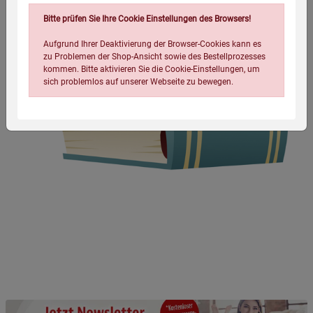
Bitte prüfen Sie Ihre Cookie Einstellungen des Browsers!
Aufgrund Ihrer Deaktivierung der Browser-Cookies kann es
zu Problemen der Shop-Ansicht sowie des Bestellprozesses
kommen. Bitte aktivieren Sie die Cookie-Einstellungen, um
sich problemlos auf unserer Webseite zu bewegen.
Einstellungen speichern für die Gruppe
Einstellungen speichern für die Gruppe
Einstellungen speichern für die Gruppe
Zurück
Einwilligung nicht erteilen
Notwendige Cookies (5)
Beschreibung Notwendige Cookies