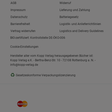
Link zum/zur
AGB
Widerruf
Link zum/zur
Impressum
Lieferung und Zahlung
Link zum/zur
Datenschutz
Batteriegesetz
ie Gruppe
Link zum/zur
Barrierefreiheit
Logistik- und Anlieferrichtlinien
Vertrag widerrufen
Logistics and Delivery Guidelines
BIO-zertifiziert: Kontrollstelle DE-ÖKO-006
Cookie-Einstellungen
Hersteller aller vom Kopp Verlag herausgegebenen Bücher ist:
Kopp Verlag e.K. - Bertha-Benz-Str. 10 - 72108 Rottenburg a. N. -
info@kopp-verlag.de
okies
♻
Gesetzeskonforme Verpackungslizenzierung
s