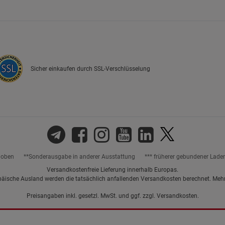
Marketing Cookies (3)
Marketing Cook
Beschreibung Marketing Cookies
Cookie-Informationen
anzeigen
Sicher einkaufen durch SSL-Verschlüsselung
Datenschutzerklärung
Impressum
hoben
**Sonderausgabe in anderer Ausstattung
*** früherer gebundener Lade
Versandkostenfreie Lieferung innerhalb Europas.
päische Ausland werden die tatsächlich anfallenden Versandkosten berechnet. Meh
Preisangaben inkl. gesetzl. MwSt. und ggf. zzgl.
Versandkosten.