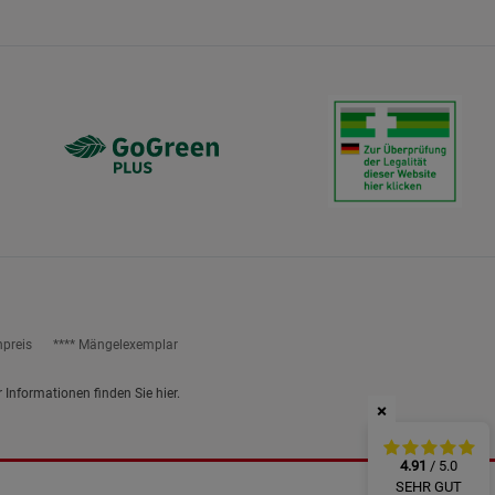
ies
npreis
**** Mängelexemplar
r Informationen finden Sie
hier
.
×
4.91
/ 5.0
SEHR GUT