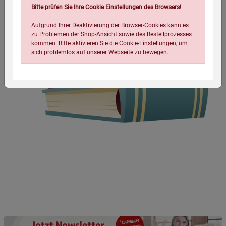
Bitte prüfen Sie Ihre Cookie Einstellungen des Browsers!
Aufgrund Ihrer Deaktivierung der Browser-Cookies kann es
zu Problemen der Shop-Ansicht sowie des Bestellprozesses
kommen. Bitte aktivieren Sie die Cookie-Einstellungen, um
sich problemlos auf unserer Webseite zu bewegen.
Einstellungen speichern für die Gruppe
Einstellungen speichern für die Gruppe
Einstellungen speichern für die Gruppe
Zurück
Einwilligung nicht erteilen
Notwendige Cookies (5)
Beschreibung Notwendige Cookies