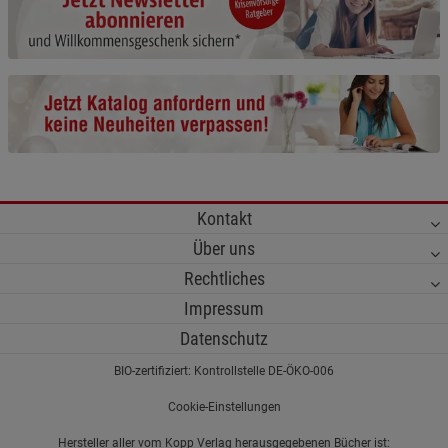
Cookie-Informationen
anzeigen
Funktionale Cookies (1)
Funktionale Cooki
Beschreibung Funktionale Cookies
Cookie-Informationen
anzeigen
Statistik Cookies (2)
Statistik Cookies
Kontakt
Beschreibung Statistik Cookies
Über uns
Cookie-Informationen
anzeigen
Rechtliches
Impressum
Marketing Cookies (3)
Marketing Cookies
Datenschutz
Beschreibung Marketing Cookies
BIO-zertifiziert: Kontrollstelle DE-ÖKO-006
Cookie-Informationen
anzeigen
Cookie-Einstellungen
Datenschutzerklärung
Impressum
Hersteller aller vom Kopp Verlag herausgegebenen Bücher ist: