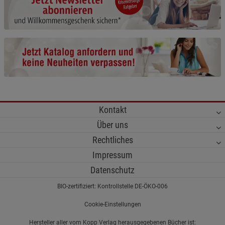
Cookie-Informationen
anzeigen
Funktionale Cookies (1)
Funktionale Cooki
Beschreibung Funktionale Cookies
Cookie-Informationen
anzeigen
Statistik Cookies (2)
Statistik Cookies
Kontakt
Beschreibung Statistik Cookies
Über uns
Cookie-Informationen
anzeigen
Rechtliches
Impressum
Marketing Cookies (3)
Marketing Cookies
Datenschutz
Beschreibung Marketing Cookies
BIO-zertifiziert: Kontrollstelle DE-ÖKO-006
Cookie-Informationen
anzeigen
Cookie-Einstellungen
Datenschutzerklärung
Impressum
Hersteller aller vom Kopp Verlag herausgegebenen Bücher ist: