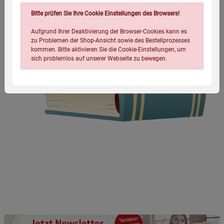
Bitte prüfen Sie Ihre Cookie Einstellungen des Browsers!
Aufgrund Ihrer Deaktivierung der Browser-Cookies kann es
zu Problemen der Shop-Ansicht sowie des Bestellprozesses
kommen. Bitte aktivieren Sie die Cookie-Einstellungen, um
sich problemlos auf unserer Webseite zu bewegen.
Einstellungen speichern für die Gruppe
Einstellungen speichern für die Gruppe
Einstellungen speichern für die Gruppe
Zurück
Einwilligung nicht erteilen
Notwendige Cookies (5)
Beschreibung Notwendige Cookies