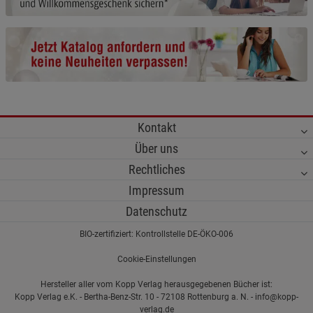
Cookie-Informationen
anzeigen
Funktionale Cookies (1)
Funktionale Cooki
Beschreibung Funktionale Cookies
Cookie-Informationen
anzeigen
Kontakt
Statistik Cookies (2)
Statistik Cookies
Über uns
Beschreibung Statistik Cookies
Rechtliches
Cookie-Informationen
anzeigen
Impressum
Datenschutz
Marketing Cookies (3)
Marketing Cookies
BIO-zertifiziert: Kontrollstelle DE-ÖKO-006
Beschreibung Marketing Cookies
Cookie-Einstellungen
Cookie-Informationen
anzeigen
Hersteller aller vom Kopp Verlag herausgegebenen Bücher ist:
Kopp Verlag e.K. - Bertha-Benz-Str. 10 - 72108 Rottenburg a. N. - info@kopp-
Datenschutzerklärung
Impressum
verlag.de