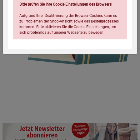
Bitte prüfen Sie Ihre Cookie Einstellungen des Browsers!
Aufgrund Ihrer Deaktivierung der Browser-Cookies kann es
zu Problemen der Shop-Ansicht sowie des Bestellprozesses
kommen. Bitte aktivieren Sie die Cookie-Einstellungen, um
sich problemlos auf unserer Webseite zu bewegen.
Einstellungen speichern für die Gruppe
Einstellungen speichern für die Gruppe
Einstellungen speichern für die Gruppe
Zurück
Einwilligung nicht erteilen
Notwendige Cookies (5)
Beschreibung Notwendige Cookies