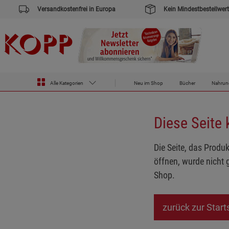
Versandkostenfrei in Europa
Kein Mindestbestellwert
Startseite
Uppps... Sie sind weitergeleitet worden !
Alle Kategorien
Neu im Shop
Bücher
Nahrun
Diese Seite
Die Seite, das Produk
öffnen, wurde nicht 
Shop.
zurück zur Start