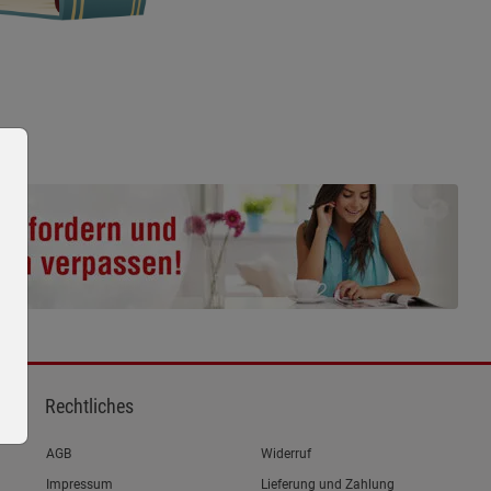
Rechtliches
Link zum/zur
AGB
Widerruf
Link zum/zur
Impressum
Lieferung und Zahlung