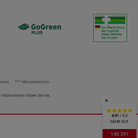
ies
npreis
**** Mängelexemplar
r Informationen finden Sie
hier
.
×
4.91
/ 5.0
SEHR GUT
148.391