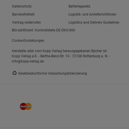
Link zum/zur
Datenschutz
Batteriegesetz
Link zum/zur
Barrierefreiheit
Logistik- und Anlieferrichtlinien
ie Gruppe
Vertrag widerrufen
Logistics and Delivery Guidelines
BIO-zertifiziert: Kontrollstelle DE-ÖKO-006
Cookie-Einstellungen
Hersteller aller vom Kopp Verlag herausgegebenen Bücher ist:
Kopp Verlag e.K. - Bertha-Benz-Str. 10 - 72108 Rottenburg a. N. -
info@kopp-verlag.de
okies
♻
Gesetzeskonforme Verpackungslizenzierung
s