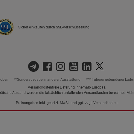
Marketing Cookies (3)
Marketing Cook
Beschreibung Marketing Cookies
Sicher einkaufen durch SSL-Verschlüsselung
Cookie-Informationen
anzeigen
Datenschutzerklärung
Impressum
hoben
**Sonderausgabe in anderer Ausstattung
*** früherer gebundener Lade
Versandkostenfreie Lieferung innerhalb Europas.
päische Ausland werden die tatsächlich anfallenden Versandkosten berechnet. Meh
Preisangaben inkl. gesetzl. MwSt. und ggf. zzgl.
Versandkosten.