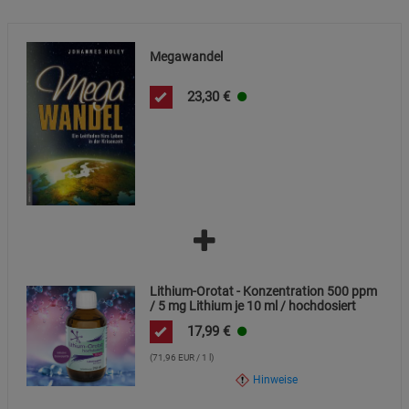
Megawandel
23,30
€
Lithium-Orotat - Konzentration 500 ppm
/ 5 mg Lithium je 10 ml / hochdosiert
17,99
€
(71,96 EUR / 1 l)
Hinweise