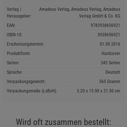
Verlag /
Amadeus Verlag, Amadeus Verlag, Amadeus
Funktionale Cookies (1)
Funktionale Cooki
Herausgeber:
Verlag GmbH & Co. KG
Beschreibung Funktionale Cookies
EAN:
9783938656921
Cookie-Informationen
anzeigen
ISBN-10:
3938656921
Erscheinungstermin:
01.09.2016
Statistik Cookies (2)
Statistik Cookies
Produktform:
Hardcover
Beschreibung Statistik Cookies
Seiten:
345 Seiten
Cookie-Informationen
anzeigen
Sprache:
Deutsch
Verpackungsgewicht:
565 Gramm
Marketing Cookies (3)
Marketing Cookies
Verpackungsmaße (LxBxH):
3.20
15.90
21.50
cm
Beschreibung Marketing Cookies
Cookie-Informationen
anzeigen
Datenschutzerklärung
Impressum
Wird oft zusammen bestellt: