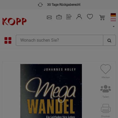
30 Tage Rückgaberecht
4.91
/ 5.0 - SEHR GUT
(148.387)
Merken
Teilen
Drucken