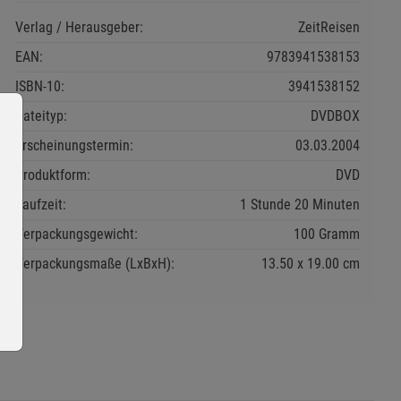
Verlag / Herausgeber:
ZeitReisen
EAN:
9783941538153
ISBN-10:
3941538152
Dateityp:
DVDBOX
Erscheinungstermin:
03.03.2004
Produktform:
DVD
Laufzeit:
1 Stunde 20 Minuten
Verpackungsgewicht:
100 Gramm
Verpackungsmaße (LxBxH):
13.50
19.00
cm