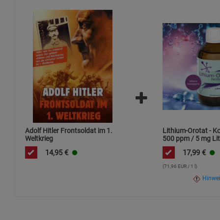
Adolf Hitler Frontsoldat im 1.
Lithium-Orotat - K
Weltkrieg
500 ppm / 5 mg Lit
ml / hochdosiert
14,95
€
17,99
€
(71,96 EUR / 1 l)
Hinwe