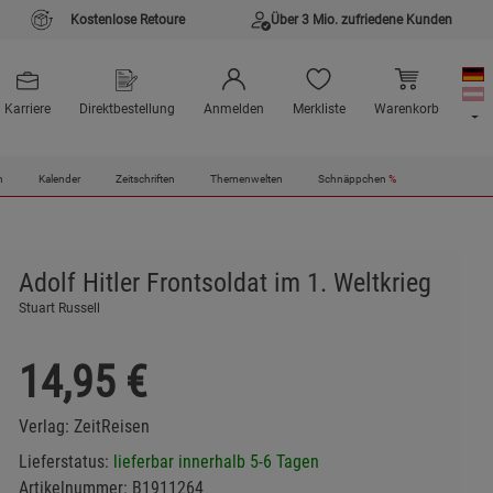
Kostenlose Retoure
Über 3 Mio. zufriedene Kunden
Karriere
Direktbestellung
Anmelden
Merkliste
Warenkorb
n
Kalender
Zeitschriften
Themenwelten
Schnäppchen
%
Adolf Hitler Frontsoldat im 1. Weltkrieg
Stuart Russell
14,95
€
Verlag:
ZeitReisen
Lieferstatus:
lieferbar innerhalb 5-6 Tagen
Artikelnummer:
B1911264