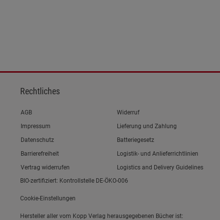
ies
Rechtliches
Link zum/zur
AGB
Widerruf
Link zum/zur
Impressum
Lieferung und Zahlung
Link zum/zur
Datenschutz
Batteriegesetz
Link zum/zur
Barrierefreiheit
Logistik- und Anlieferrichtlinien
Vertrag widerrufen
Logistics and Delivery Guidelines
BIO-zertifiziert: Kontrollstelle DE-ÖKO-006
Cookie-Einstellungen
Hersteller aller vom Kopp Verlag herausgegebenen Bücher ist: