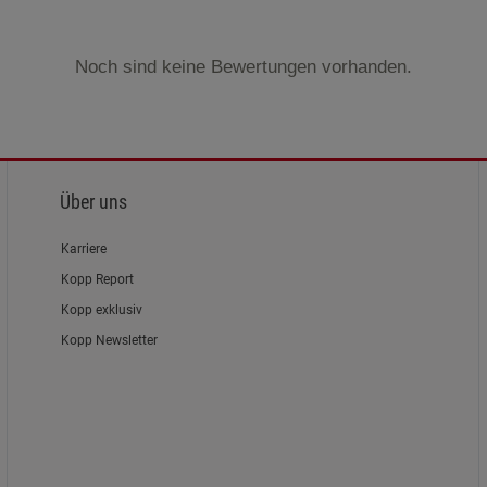
Marketing Cookies (3)
Marketing Cook
Beschreibung Marketing Cookies
Noch sind keine Bewertungen vorhanden.
Cookie-Informationen
anzeigen
Datenschutzerklärung
Impressum
Über uns
Karriere
Kopp Report
Kopp exklusiv
Kopp Newsletter