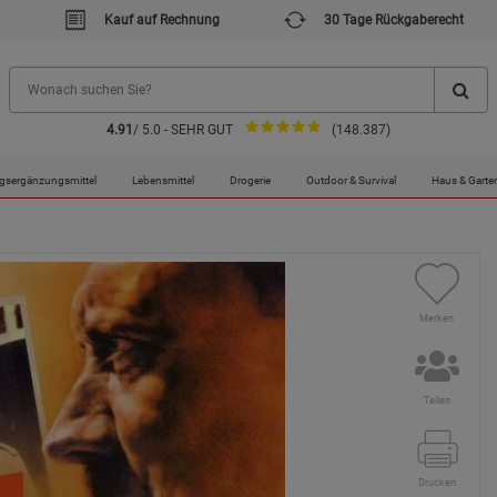
Kauf auf Rechnung
30 Tage Rückgaberecht
4.91
/ 5.0 - SEHR GUT
(148.387)
gsergänzungsmittel
Lebensmittel
Drogerie
Outdoor & Survival
Haus & Garte
Merken
Teilen
Drucken