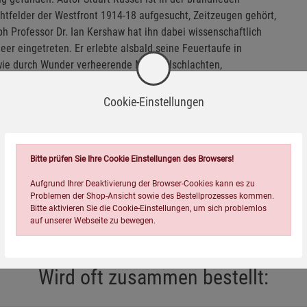
tfelder der Westfront 1914-18 aufgesucht, Zeitzeugen gehört,
ph Professor Dr. Ian Kershaw hat ihn dabei wissenschaftlich
Heer eingetreten. Er erlebte alsbald seine Feuertaufe in
 wie durch Wunder verheerende Materialschlachten,
räben. Die ganze Grausamkeit des Krieges, schließlich der
wird deutlich: Das Phänomen Hitler in seiner späteren
Cookie-Einstellungen
ltkrieges nicht vorstellbar.
Bitte prüfen Sie Ihre Cookie Einstellungen des Browsers!
Aufgrund Ihrer Deaktivierung der Browser-Cookies kann es zu
Problemen der Shop-Ansicht sowie des Bestellprozesses kommen.
Bitte aktivieren Sie die Cookie-Einstellungen, um sich problemlos
auf unserer Webseite zu bewegen.
Wird oft zusammen bestellt: