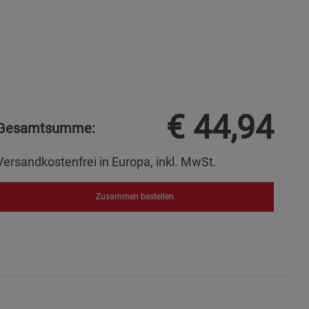
ie Gruppe
€
44,94
Gesamtsumme:
Versandkostenfrei in Europa, inkl. MwSt.
okies
Zusammen bestellen
s