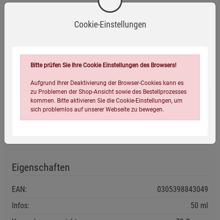
H222 Extrem entzündbares Aerosol.
Cookie-Einstellungen
Mehr anzeigen
H229 Behälter steht unter Druck: Kann bei
Herstellerinformationen
Erwärmung bersten.
Bitte prüfen Sie Ihre Cookie Einstellungen des Browsers!
H315 Verursacht Hautreizungen.
Aufgrund Ihrer Deaktivierung der Browser-Cookies kann es
zu Problemen der Shop-Ansicht sowie des Bestellprozesses
kommen. Bitte aktivieren Sie die Cookie-Einstellungen, um
Versandhinweis
H317 Kann allergische Hautreaktionen
sich problemlos auf unserer Webseite zu bewegen.
verursachen.
Dieser Artikel darf nur in folgende Länder versendet werden:
Deutschland, Österreich
H319 Verursacht schwere Augenreizung.
Eigenschaften
Sicherheitshinweise:
EAN:
0305398843049
P101 Ist ärztlicher Rat erforderlich, Verpackung oder
Einstellungen speichern für die Gruppe
Einstellungen speichern für die Gruppe
Infos:
50 ml
Kennzeichnungsetikett bereithalten.