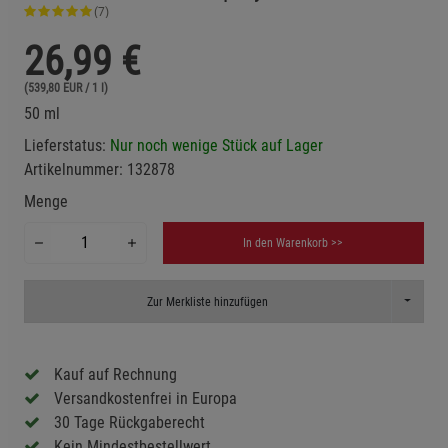
(7)
26,99
€
(539,80 EUR / 1 l)
50 ml
Lieferstatus:
Nur noch wenige Stück auf Lager
Artikelnummer:
132878
Menge
In den Warenkorb >>
Toggle D
Zur Merkliste hinzufügen
Kauf auf Rechnung
Versandkostenfrei in Europa
30 Tage Rückgaberecht
Kein Mindestbestellwert