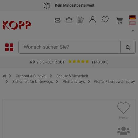
Kein Mindestbestellwert
4.91
/ 5.0 - SEHR GUT
(148.391)
Zur Startseite des Kopp Verlag Online-Shop
Outdoor & Survival
Schutz & Sicherheit
Sicherheit für Unterwegs
Pfeffersprays
Pfeffer-/Tierabwehrspray
Merken