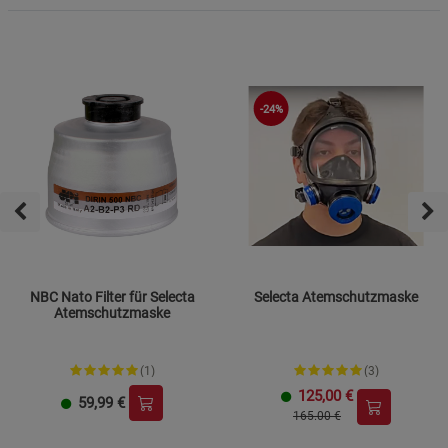
-24%
NBC Nato Filter für Selecta
Selecta Atemschutzmaske
Atemschutzmaske
(1)
(3)
125,00
€
59,99
€
165.00 €