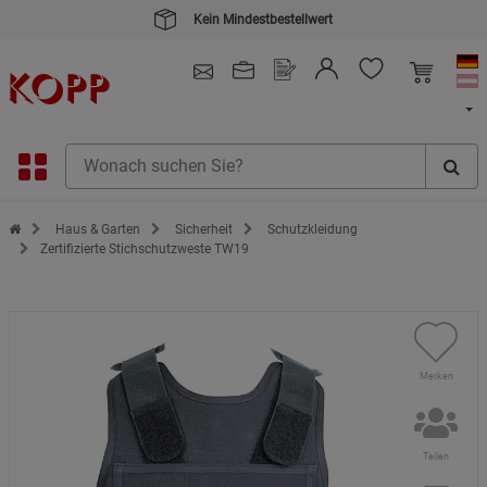
Kein Mindestbestellwert
4.91
/ 5.0 - SEHR GUT
(148.391)
Zur Startseite des Kopp Verlag Online-Shop
Haus & Garten
Sicherheit
Schutzkleidung
Zertifizierte Stichschutzweste TW19
Merken
Teilen