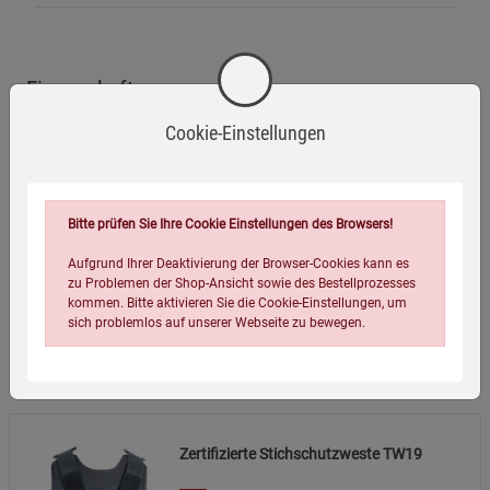
Die Schutzplatten aus Kunststoff und Aluminium müssen
regelmäßig auf Schäden überprüft werden.
Eigenschaften
Die Weste ist nicht für Angriffe mit Schusswaffen
geeignet.
Cookie-Einstellungen
EAN:
4260326615067
Sicherheitshinweise:
Infos:
zertifiziert nach KDIW 2004 K3
Die Weste darf nur gemäß den Herstellerangaben
Verpackungsgewicht:
3155 Gramm
Bitte prüfen Sie Ihre Cookie Einstellungen des Browsers!
getragen und verwendet werden.
Verpackungsmaße (LxBxH):
60
81
5,5
cm
Vermeiden Sie den Kontakt mit scharfen Gegenständen
Aufgrund Ihrer Deaktivierung der Browser-Cookies kann es
zu Problemen der Shop-Ansicht sowie des Bestellprozesses
außerhalb der vorgesehenen Schutzbereiche.
kommen. Bitte aktivieren Sie die Cookie-Einstellungen, um
sich problemlos auf unserer Webseite zu bewegen.
Reinigung nur mit geeigneten Mitteln; Schutzplatten vor
dem Waschen entnehmen.
Wird oft zusammen bestellt:
Lagern Sie die Weste an einem trockenen und kühlen
Ort.
Zertifizierte Stichschutzweste TW19
Zusätzliche Hinweise: