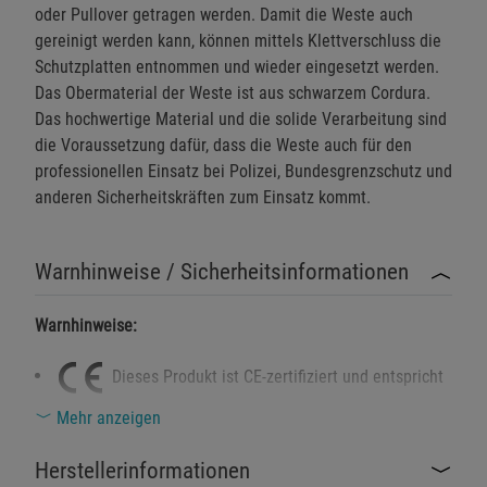
oder Pullover getragen werden. Damit die Weste auch
gereinigt werden kann, können mittels Klettverschluss die
Schutzplatten entnommen und wieder eingesetzt werden.
Das Obermaterial der Weste ist aus schwarzem Cordura.
Das hochwertige Material und die solide Verarbeitung sind
die Voraussetzung dafür, dass die Weste auch für den
professionellen Einsatz bei Polizei, Bundesgrenzschutz und
anderen Sicherheitskräften zum Einsatz kommt.
Warnhinweise / Sicherheitsinformationen
Warnhinweise:
Dieses Produkt ist CE-zertifiziert und entspricht
der Norm KDIW 2004 K3.
Mehr anzeigen
Die Stichschutzweste bietet Schutz gegen Angriffe mit
Herstellerinformationen
Hieb- oder Stoßwaffen.