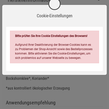
Cookie-Einstellungen
Bio-zertifiziert
Vegan
Bitte prüfen Sie Ihre Cookie Einstellungen des Browsers!
Aufgrund Ihrer Deaktivierung der Browser-Cookies kann es
Zutaten
zu Problemen der Shop-Ansicht sowie des Bestellprozesses
kommen. Bitte aktivieren Sie die Cookie-Einstellungen, um
sich problemlos auf unserer Webseite zu bewegen.
Zimt* (30%), Salbei* (23%), Süßholz*, Oregano* (8%),
Kardamom*, Zitronengras*(4,5%), Ingwer*, Nelken*,
Zitronenverbene*, schwarzer Pfeffer*, Zimtöl*, Ingweröl*,
Bockshornklee*, Koriander*
*aus kontrolliert ökologischer Erzeugung
Einstellungen speichern für die Gruppe
Einstellungen speichern für die Gruppe
Anwendungsempfehlung