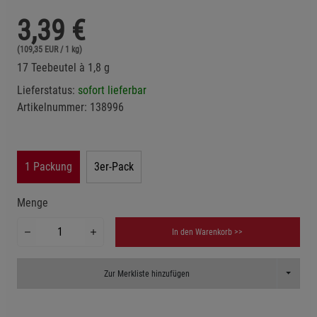
3,39
€
(109,35 EUR / 1 kg)
17 Teebeutel à 1,8 g
Lieferstatus:
sofort lieferbar
Artikelnummer:
138996
1 Packung
3er-Pack
Menge
In den Warenkorb >>
Toggle D
Zur Merkliste hinzufügen