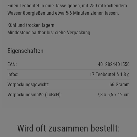
Einen Teebeutel in eine Tasse geben, mit 250 ml kochendem
Einstellungen speichern für die Gruppe
Zurück
Einwilligung nicht erteilen
Wasser übergießen und etwa 5-6 Minuten ziehen lassen.
Kühl und trocken lagern.
Notwendige Cookies (5)
Mindestens haltbar bis: siehe Verpackung.
Beschreibung Notwendige Cookies
Cookie-Informationen
anzeigen
Eigenschaften
Funktionale Cookies (1)
Funktionale Cooki
EAN:
4012824401556
Beschreibung Funktionale Cookies
Infos:
17 Teebeutel à 1,8 g
Cookie-Informationen
anzeigen
Verpackungsgewicht:
66 Gramm
Verpackungsmaße (LxBxH):
7,3
6,5
12
cm
Statistik Cookies (2)
Statistik Cookies
Beschreibung Statistik Cookies
Cookie-Informationen
anzeigen
Wird oft zusammen bestellt: