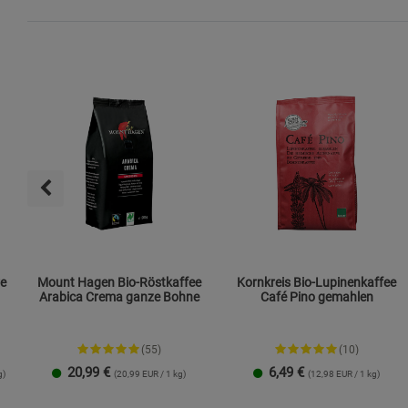
re
Mount Hagen Bio-Röstkaffee
Kornkreis Bio-Lupinenkaffee
Arabica Crema ganze Bohne
Café Pino gemahlen
(55)
(10)
20,99
€
6,49
€
g)
(20,99 EUR / 1 kg)
(12,98 EUR / 1 kg)
1 Packung
3er-Pack