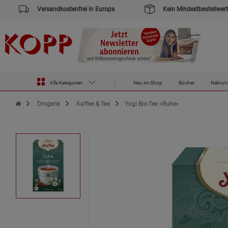
Versandkostenfrei in Europa
Kein Mindestbestellwert
Alle Kategorien
Neu im Shop
Bücher
Nahrun
Zur Startseite des Kopp Verlag Online-Shop
Drogerie
Kaffee & Tee
Yogi Bio-Tee »Ruhe«