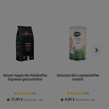
ies
Mount Hagen Bio-Röstkaffee
Naturata Bio-Lupinenkaffee
Espresso ganze Bohne
Instant
(36)
(50)
21,99
€
6,99
€
(21,99 EUR / 1 kg)
(69,90 EUR / 1 kg)
1 Packung
3er-Pack