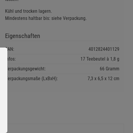
Kühl und trocken lagern.
Mindestens haltbar bis: siehe Verpackung.
Eigenschaften
EAN:
4012824401129
Infos:
17 Teebeutel à 1,8 g
Verpackungsgewicht:
66 Gramm
Verpackungsmaße (LxBxH):
7,3
6,5
12
cm