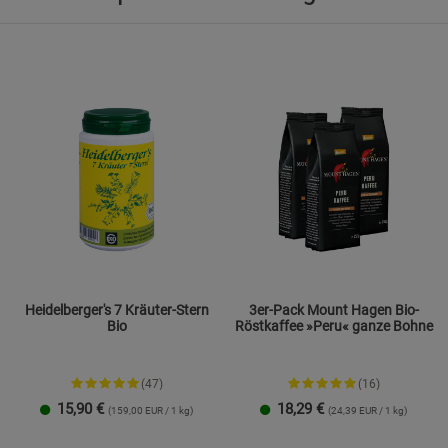
Cookie-Informationen
anzeigen
Marketing Cookies (3)
Marketing Cook
Beschreibung Marketing Cookies
Cookie-Informationen
anzeigen
Datenschutzerklärung
Impressum
Heidelberger's 7 Kräuter-Stern
3er-Pack Mount Hagen Bio-
Bio
Röstkaffee »Peru« ganze Bohne
(47)
(16)
15,90
€
18,29
€
(159,00 EUR / 1 kg)
(24,39 EUR / 1 kg)
100 g
250 g