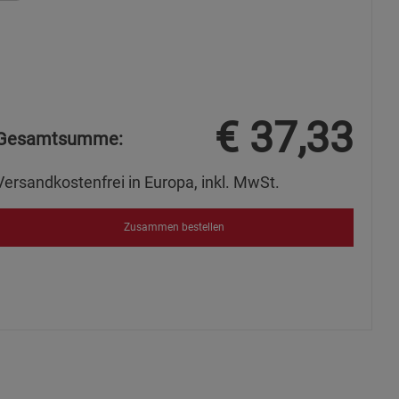
ie Gruppe
€
37,33
Gesamtsumme:
Versandkostenfrei in Europa, inkl. MwSt.
Zusammen bestellen
okies
s