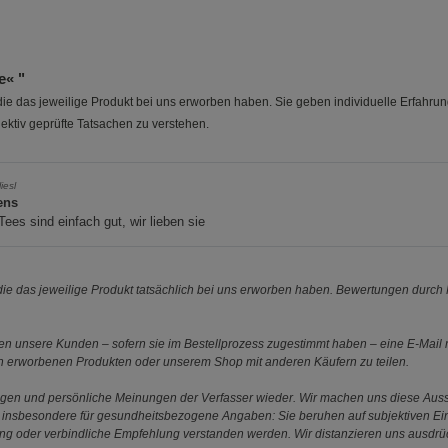
e« "
e das jeweilige Produkt bei uns erworben haben. Sie geben individuelle Erfahru
ektiv geprüfte Tatsachen zu verstehen.
iesl
ens
Tees sind einfach gut, wir lieben sie
e das jeweilige Produkt tatsächlich bei uns erworben haben. Bewertungen durch P
 unsere Kunden – sofern sie im Bestellprozess zugestimmt haben – eine E-Mail m
en erworbenen Produkten oder unserem Shop mit anderen Käufern zu teilen.
ungen und persönliche Meinungen der Verfasser wieder. Wir machen uns diese Au
s gilt insbesondere für gesundheitsbezogene Angaben: Sie beruhen auf subjektiven 
ung oder verbindliche Empfehlung verstanden werden. Wir distanzieren uns ausdr