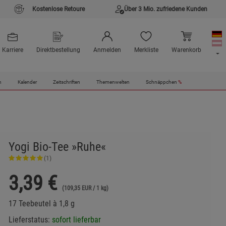
Kostenlose Retoure
Über 3 Mio. zufriedene Kunden
Karriere
Direktbestellung
Anmelden
Merkliste
Warenkorb
n
Kalender
Zeitschriften
Themenwelten
Schnäppchen
%
Yogi Bio-Tee »Ruhe«
(1)
3,39
€
(109,35 EUR / 1 kg)
17 Teebeutel à 1,8 g
Lieferstatus:
sofort lieferbar