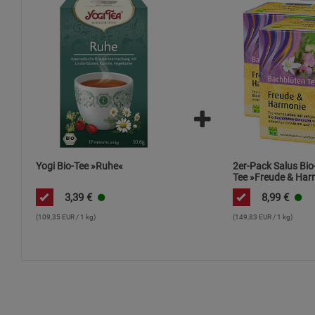
Yogi Bio-Tee »Ruhe«
2er-Pack Salus Bi
Tee »Freude & Har
3,39
€
8,99
€
(109,35 EUR / 1 kg)
(149,83 EUR / 1 kg)