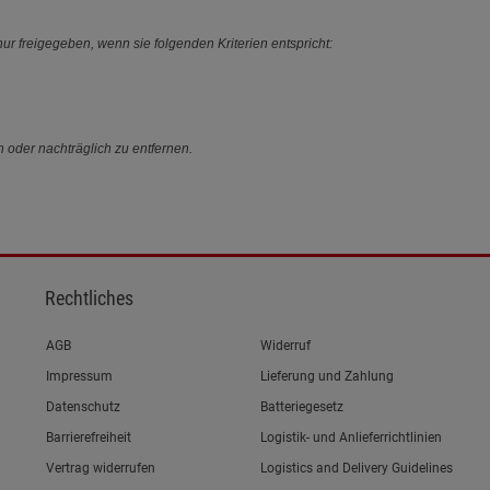
ur freigegeben, wenn sie folgenden Kriterien entspricht:
n oder nachträglich zu entfernen.
Rechtliches
Link zum/zur
AGB
Widerruf
Link zum/zur
Impressum
Lieferung und Zahlung
Link zum/zur
Datenschutz
Batteriegesetz
Link zum/zur
Barrierefreiheit
Logistik- und Anlieferrichtlinien
Vertrag widerrufen
Logistics and Delivery Guidelines