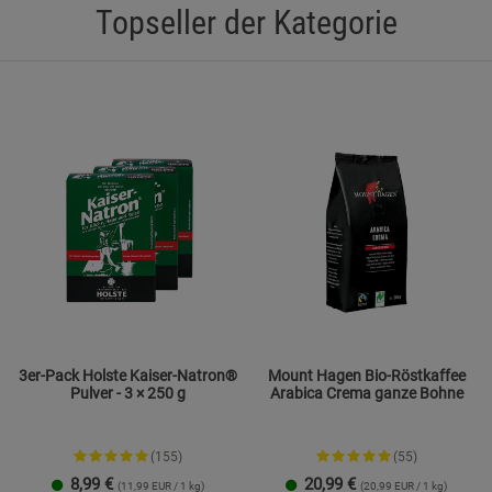
Statistik Cookies (2)
Statistik Cookie
Topseller der Kategorie
Beschreibung Statistik Cookies
Cookie-Informationen
anzeigen
Marketing Cookies (3)
Marketing Cook
Beschreibung Marketing Cookies
Cookie-Informationen
anzeigen
Datenschutzerklärung
Impressum
3er-Pack Holste Kaiser-Natron®
Mount Hagen Bio-Röstkaffee
Pulver - 3 × 250 g
Arabica Crema ganze Bohne
(155)
(55)
8,99
€
20,99
€
(11,99 EUR / 1 kg)
(20,99 EUR / 1 kg)