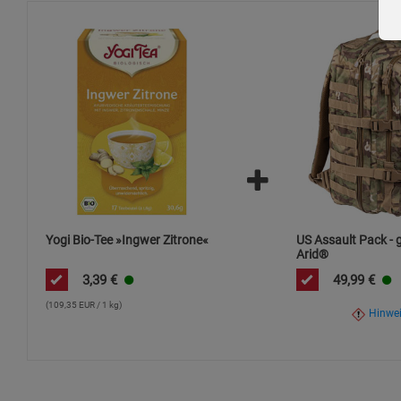
Yogi Bio-Tee »Ingwer Zitrone«
US Assault Pack - 
Arid®
3,39
€
49,99
€
(109,35 EUR / 1 kg)
Hinwe