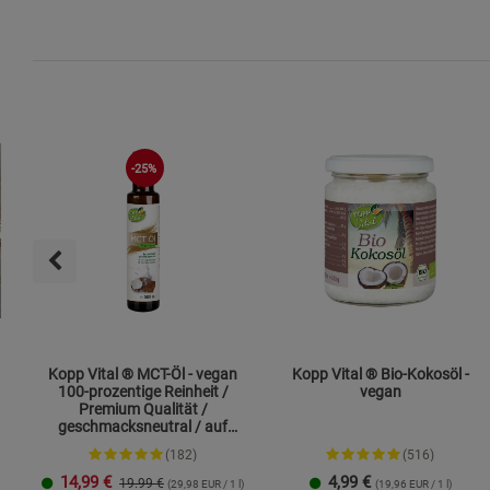
-25%
Kopp Vital ® MCT-Öl - vegan
Kopp Vital ® Bio-Kokosöl -
100-prozentige Reinheit /
vegan
Premium Qualität /
geschmacksneutral / auf
Kokosölbasis
(182)
(516)
14,99
€
4,99
€
19.99 €
(29,98 EUR / 1 l)
(19,96 EUR / 1 l)