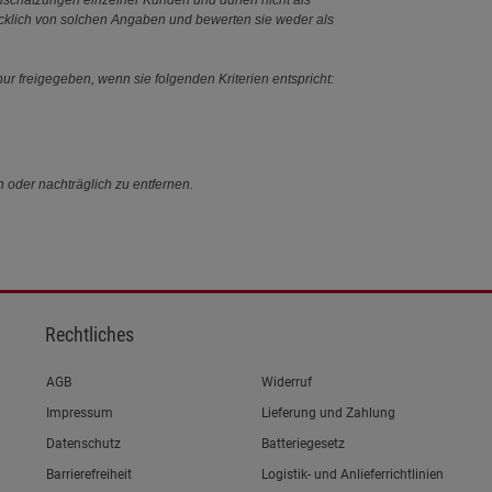
Einschätzungen einzelner Kunden und dürfen nicht als
ücklich von solchen Angaben und bewerten sie weder als
ur freigegeben, wenn sie folgenden Kriterien entspricht:
n oder nachträglich zu entfernen.
Rechtliches
Link zum/zur
AGB
Widerruf
Link zum/zur
Impressum
Lieferung und Zahlung
Link zum/zur
Datenschutz
Batteriegesetz
Link zum/zur
Barrierefreiheit
Logistik- und Anlieferrichtlinien