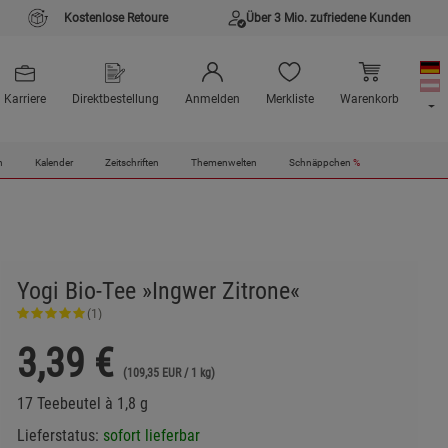
Kostenlose Retoure
Über 3 Mio. zufriedene Kunden
Karriere
Direktbestellung
Anmelden
Merkliste
Warenkorb
n
Kalender
Zeitschriften
Themenwelten
Schnäppchen
%
Yogi Bio-Tee »Ingwer Zitrone«
(1)
3,39
€
(109,35 EUR / 1 kg)
17 Teebeutel à 1,8 g
Lieferstatus:
sofort lieferbar