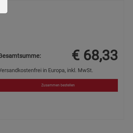
ie Gruppe
€
68,33
Gesamtsumme:
Versandkostenfrei in Europa, inkl. MwSt.
Zusammen bestellen
okies