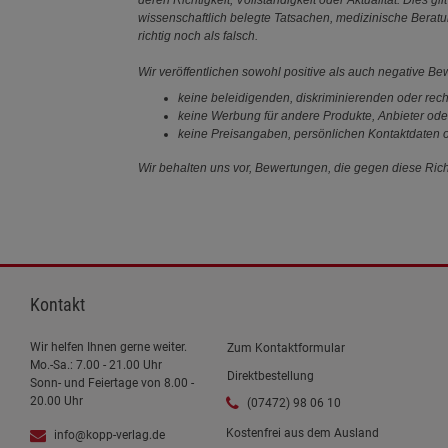
deren Richtigkeit, Vollständigkeit oder Aktualität. Die
wissenschaftlich belegte Tatsachen, medizinische Berat
richtig noch als falsch.
Wir veröffentlichen sowohl positive als auch negative B
keine beleidigenden, diskriminierenden oder rech
keine Werbung für andere Produkte, Anbieter ode
keine Preisangaben, persönlichen Kontaktdaten o
Wir behalten uns vor, Bewertungen, die gegen diese Richt
Kontakt
Wir helfen Ihnen gerne weiter.
Zum Kontaktformular
Mo.-Sa.: 7.00 - 21.00 Uhr
Direktbestellung
Sonn- und Feiertage von 8.00 -
20.00 Uhr
(07472) 98 06 10
Kostenfrei aus dem Ausland
info@kopp-verlag.de