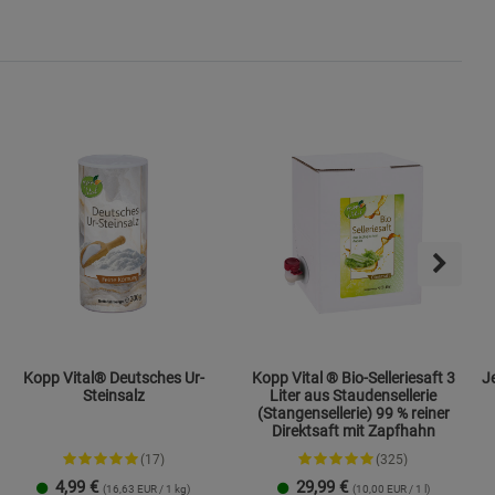
s
ies
Kopp Vital® Deutsches Ur-
Kopp Vital ® Bio-Selleriesaft 3
Jen
Steinsalz
Liter aus Staudensellerie
(Stangensellerie) 99 % reiner
Direktsaft mit Zapfhahn
(17)
(325)
4,99
€
29,99
€
(16,63 EUR / 1 kg)
(10,00 EUR / 1 l)