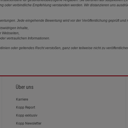
s gilt insbesondere für gesundheitsbezogene Angaben: Sie beruhen auf subjektiven 
ung oder verbindliche Empfehlung verstanden werden. Wir distanzieren uns ausdr
ewertungen. Jede eingehende Bewertung wird vor der Veröffentlichung geprüft und n
tswidrigen Inhalte,
r Webseiten,
der vertraulichen Informationen.
linien oder geltendes Recht verstoßen, ganz oder teilweise nicht zu veröffentliche
Über uns
Karriere
Kopp Report
Kopp exklusiv
Kopp Newsletter