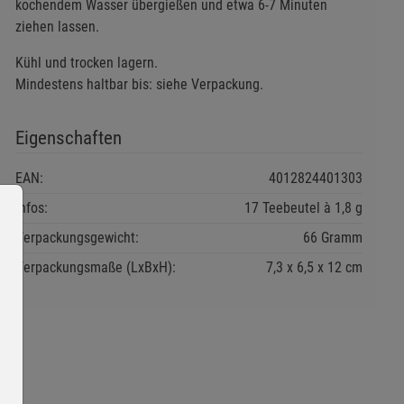
kochendem Wasser übergießen und etwa 6-7 Minuten
ziehen lassen.
Kühl und trocken lagern.
Mindestens haltbar bis: siehe Verpackung.
Eigenschaften
EAN:
4012824401303
Infos:
17 Teebeutel à 1,8 g
Verpackungsgewicht:
66 Gramm
Verpackungsmaße (LxBxH):
7,3
6,5
12
cm