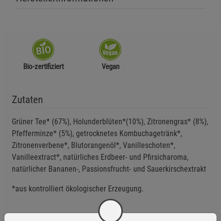
Bio-zertifiziert
Vegan
Zutaten
Grüner Tee* (67%), Holunderblüten*(10%), Zitronengras* (8%),
Pfefferminze* (5%), getrocknetes Kombuchagetränk*,
Zitronenverbene*, Blutorangenöl*, Vanilleschoten*,
Vanilleextract*, natürliches Erdbeer- und Pfirsicharoma,
natürlicher Bananen-, Passionsfrucht- und Sauerkirschextrakt
*aus kontrolliert ökologischer Erzeugung.
Anwendungsempfehlung