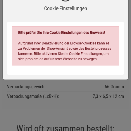
Cookie-Einstellungen
Übergießen Sie den Teebeutel mit 250 ml kochendem Wasser
und lassen Sie Ihn etwa für 5 Minuten ziehen.
Aufbewahrung:
Bitte prüfen Sie Ihre Cookie Einstellungen des Browsers!
In trockener Umgebung lagern.
Aufgrund Ihrer Deaktivierung der Browser-Cookies kann es
zu Problemen der Shop-Ansicht sowie des Bestellprozesses
Eigenschaften
kommen. Bitte aktivieren Sie die Cookie-Einstellungen, um
sich problemlos auf unserer Webseite zu bewegen.
EAN:
4012824401877
Infos:
17 Teebeutel à 1,8 g
Verpackungsgewicht:
66 Gramm
Verpackungsmaße (LxBxH):
7,3
6,5
12
cm
Einstellungen speichern für die Gruppe
Einstellungen speichern für die Gruppe
Wird oft zusammen bestellt:
Einstellungen speichern für die Gruppe
Zurück
Einwilligung nicht erteilen