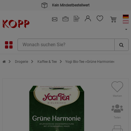
Kein Mindestbestellwert
4.91
/ 5.0 - SEHR GUT
(148.391)
Zur Startseite des Kopp Verlag Online-Shop
Drogerie
Kaffee & Tee
Yogi Bio-Tee »Grüne Harmonie«
Merken
Teilen