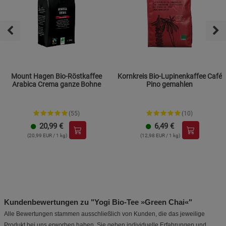
Mount Hagen Bio-Röstkaffee
Kornkreis Bio-Lupinenkaffee Café
Arabica Crema ganze Bohne
Pino gemahlen
(55)
(10)
20,99
€
6,49
€
(20,99 EUR / 1 kg)
(12,98 EUR / 1 kg)
Kundenbewertungen zu "Yogi Bio-Tee »Green Chai«"
Alle Bewertungen stammen ausschließlich von Kunden, die das jeweilige
Produkt bei uns erworben haben. Sie geben individuelle Erfahrungen und