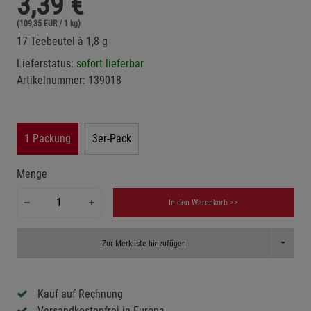
3,39
€
(109,35 EUR / 1 kg)
17 Teebeutel à 1,8 g
Lieferstatus:
sofort lieferbar
Artikelnummer:
139018
1 Packung
3er-Pack
Menge
In den Warenkorb >>
Toggle D
Zur Merkliste hinzufügen
Kauf auf Rechnung
Versandkostenfrei in Europa