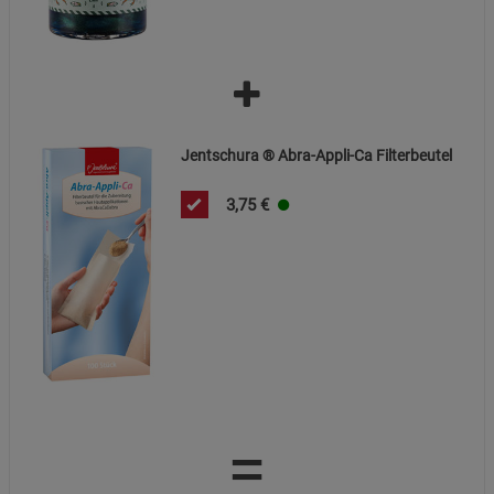
Beschreibung Marketing Cookies
Cookie-Informationen
anzeigen
Datenschutzerklärung
Impressum
Jentschura ® Abra-Appli-Ca Filterbeutel
3,75
€
=