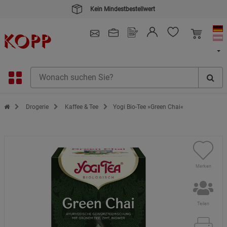
Kein Mindestbestellwert
4.91
/ 5.0 - SEHR GUT
(148.387)
Zur Startseite des Kopp Verlag Online-Shop
Drogerie
Kaffee & Tee
Yogi Bio-Tee »Green Chai«
Merken
Teilen