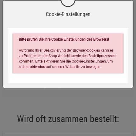
oder veganer Alternative aufkochen.
Cookie-Einstellungen
Kühl und trocken lagern.
Mindestens haltbar bis: siehe Verpackung.
Bitte prüfen Sie Ihre Cookie Einstellungen des Browsers!
Eigenschaften
Aufgrund Ihrer Deaktivierung der Browser-Cookies kann es
EAN:
4012824400719
zu Problemen der Shop-Ansicht sowie des Bestellprozesses
kommen. Bitte aktivieren Sie die Cookie-Einstellungen, um
Infos:
17 Teebeutel à 1,8 g
sich problemlos auf unserer Webseite zu bewegen.
Verpackungsgewicht:
66 Gramm
Verpackungsmaße (LxBxH):
7,3
6,5
12
cm
Wird oft zusammen bestellt:
Einstellungen speichern für die Gruppe
Einstellungen speichern für die Gruppe