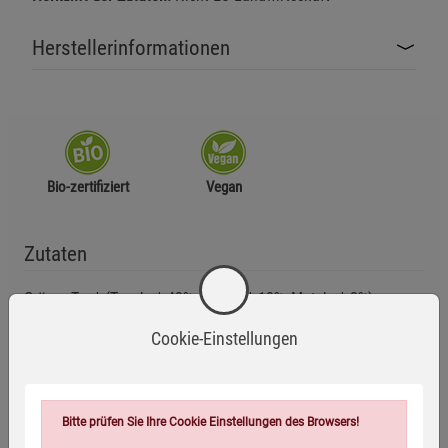
Herstellerinformationen
Bio-zertifiziert
Vegan
Zutaten
Grüner Tee* (Tencha* 43%, Sencha* 10%, Matcha* 2%),
Limone* (9%), Süßholz*, Zitronengras* (9%),
Cookie-Einstellungen
Pfefferminze*, schwarzer Pfeffer*, getrockneter Zitronensaft*
(3%), Guarana*, Zitronenöl*, Zitronenverbene*,
Zitronenschalen*, Ingwer*
Bitte prüfen Sie Ihre Cookie Einstellungen des Browsers!
*aus kontrolliert ökologischer Erzeugung