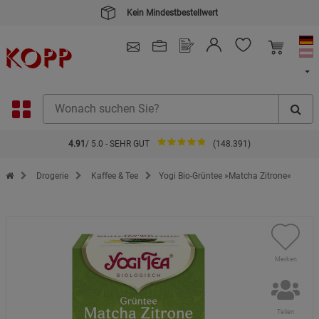
Kein Mindestbestellwert
4.91
/ 5.0 - SEHR GUT
(148.391)
Zur Startseite des Kopp Verlag Online-Shop
Drogerie
Kaffee & Tee
Yogi Bio-Grüntee »Matcha Zitrone«
Merken
Teilen