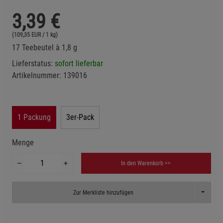
3,39
€
(109,35 EUR / 1 kg)
17 Teebeutel à 1,8 g
Lieferstatus:
sofort lieferbar
Artikelnummer:
139016
1 Packung
3er-Pack
Menge
In den Warenkorb >>
Toggle D
Zur Merkliste hinzufügen