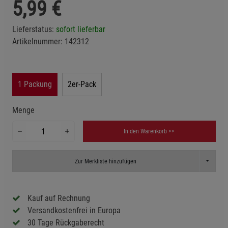
5,99
€
Lieferstatus:
sofort lieferbar
Artikelnummer:
142312
1 Packung
2er-Pack
Menge
In den Warenkorb >>
Toggle D
Zur Merkliste hinzufügen
Kauf auf Rechnung
Versandkostenfrei in Europa
30 Tage Rückgaberecht