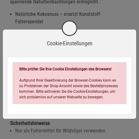
spannende Naturbeobachtungen ermöglicht.
Natürliche Kokosnuss – ersetzt Kunststoff-
Futterspender
Energiedichte Fett-Insekten-Rezeptur
Mit schnabelgerechten Mehlwürmern
Cookie-Einstellungen
Sofort aufhängbar – kein Zubehör notwendig
Saubere und hygienische Anwendung
Bitte prüfen Sie Ihre Cookie Einstellungen des Browsers!
Ideal für Garten, Balkon oder Terrasse
Aufgrund Ihrer Deaktivierung der Browser-Cookies kann es
Wahlweise einzeln oder im praktischen 2er-Pack erhältlich.
zu Problemen der Shop-Ansicht sowie des Bestellprozesses
kommen. Bitte aktivieren Sie die Cookie-Einstellungen, um
sich problemlos auf unserer Webseite zu bewegen.
Warnhinweise / Sicherheitsinformationen
Sicherheitshinweise
Nur als Futtermittel für Wildvögel verwenden.