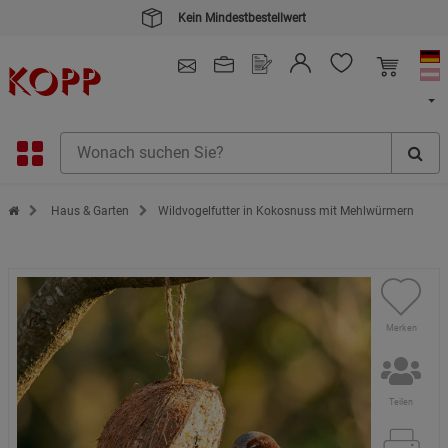
Kein Mindestbestellwert
4.91
/ 5.0 - SEHR GUT
(148.391)
Zur Startseite des Kopp Verlag Online-Shop
Haus & Garten
Wildvogelfutter in Kokosnuss mit Mehlwürmern
Merken
Teilen