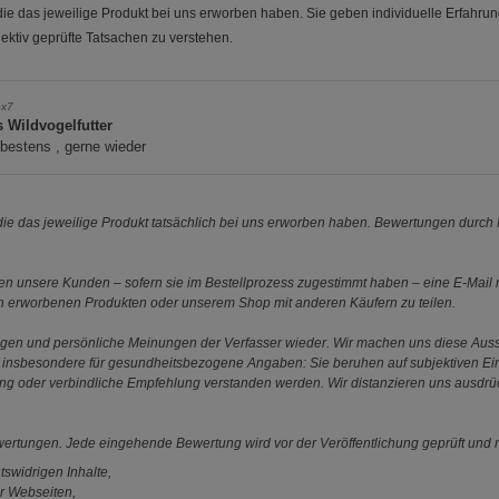
e das jeweilige Produkt bei uns erworben haben. Sie geben individuelle Erfahru
ektiv geprüfte Tatsachen zu verstehen.
ox7
s Wildvogelfutter
 bestens , gerne wieder
e das jeweilige Produkt tatsächlich bei uns erworben haben. Bewertungen durch P
 unsere Kunden – sofern sie im Bestellprozess zugestimmt haben – eine E-Mail m
en erworbenen Produkten oder unserem Shop mit anderen Käufern zu teilen.
ungen und persönliche Meinungen der Verfasser wieder. Wir machen uns diese Au
s gilt insbesondere für gesundheitsbezogene Angaben: Sie beruhen auf subjektiven 
ung oder verbindliche Empfehlung verstanden werden. Wir distanzieren uns ausdr
ewertungen. Jede eingehende Bewertung wird vor der Veröffentlichung geprüft und n
tswidrigen Inhalte,
r Webseiten,