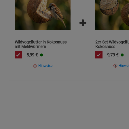
Verpackungsmaterial nach dem Auspacken sofort entfern
Wildvogelfutter in Kokosnuss
2er-Set Wildvogelfu
mit Mehlwürmern
Kokosnuss
5,99
€
9,79
€
Hinweise
Hinwe