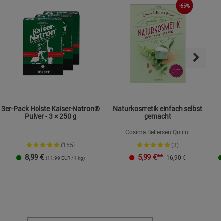
-65%
3er-Pack Holste Kaiser-Natron®
Naturkosmetik einfach selbst
Pulver - 3 × 250 g
gemacht
Cosima Bellersen Quirini
(155)
(3)
8,99
€
5,99
€**
16,90 €
(11,99 EUR / 1 kg)