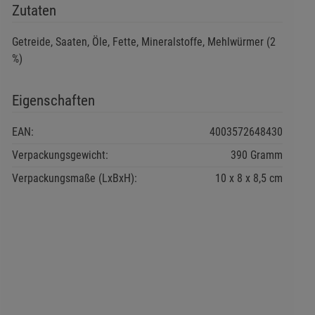
Zutaten
Getreide, Saaten, Öle, Fette, Mineralstoffe, Mehlwürmer (2
%)
Eigenschaften
EAN:
4003572648430
Verpackungsgewicht:
390 Gramm
Verpackungsmaße (LxBxH):
10
8
8,5
cm