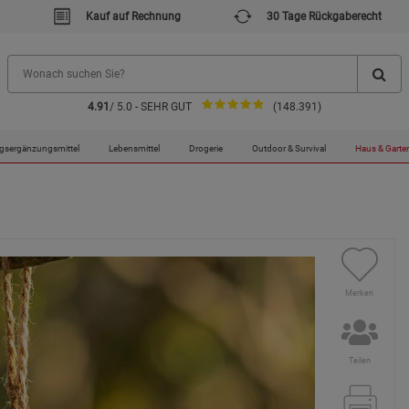
Kauf auf Rechnung
30 Tage Rückgaberecht
4.91
/ 5.0 - SEHR GUT
(148.391)
gsergänzungsmittel
Lebensmittel
Drogerie
Outdoor & Survival
Haus & Garte
Merken
Teilen