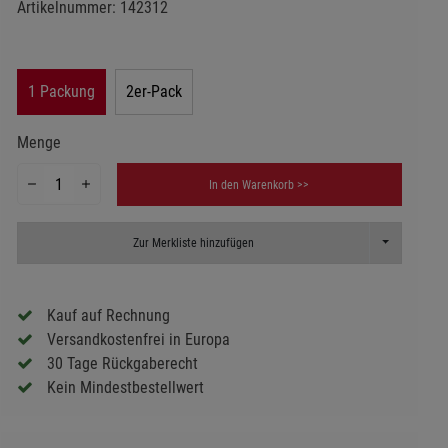
Artikelnummer:
142312
1 Packung
2er-Pack
Menge
In den Warenkorb >>
Toggle Dropd
Zur Merkliste hinzufügen
Kauf auf Rechnung
Versandkostenfrei in Europa
30 Tage Rückgaberecht
Kein Mindestbestellwert