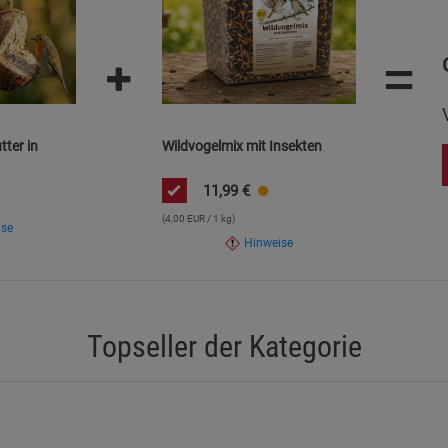
en und ordnungsgemäß entsorgen.
Statistik Cookies (2)
Statistik Cookie
=
Beschreibung Statistik Cookies
Cookie-Informationen
anzeigen
Marketing Cookies (3)
Marketing Cook
tter in
Wildvogelmix mit Insekten
Beschreibung Marketing Cookies
11,99
€
Cookie-Informationen
anzeigen
(4,00 EUR / 1 kg)
ise
Hinweise
Datenschutzerklärung
Impressum
Topseller der Kategorie