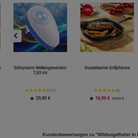
-15%
e
Schumann Wellengenerator
Gusseiserne Grillpfanne
7,83 Hz
(121)
(6)
29,90
€
16,99
€
19,99 €
Plug-in-Stecker
TO GO
23 cm
26 cm
Kundenbewertungen zu "Wildvogelfutter i