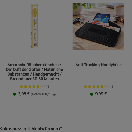
Ambrosia-Räucherstäbchen /
Anti-Tracking-Handyhülle
Der Duft der Götter / Natürliche
Substanzen / Handgemacht /
Brenndauer 30-60 Minuten
(221)
(625)
2,95
€
9,99
€
(295,00 EUR / 1 kg)
Größe L
Größe XXL
n Kokosnuss mit Mehlwürmern"