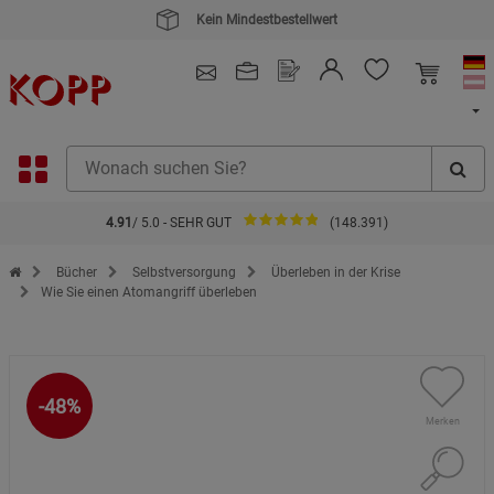
4.91
/ 5.0 - SEHR GUT
(148.391)
Zur Startseite des Kopp Verlag Online-Shop
Bücher
Selbstversorgung
Überleben in der Krise
Wie Sie einen Atomangriff überleben
-48%
Merken