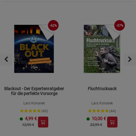
-62%
-57%
Blackout - Der Expertenratgeber
Fluchtrucksack
für die perfekte Vorsorge
Lars Konarek
Lars Konarek
(40)
(44)
4,99
€
10,00
€
12,99 €
22,99 €