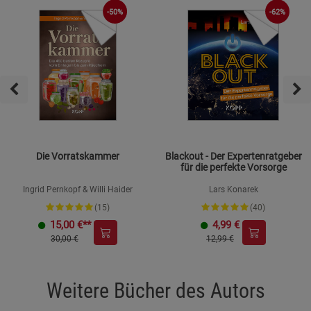
-62%
-50%
Die Vorratskammer
Blackout - Der Expertenratgeber
für die perfekte Vorsorge
Ingrid Pernkopf & Willi Haider
Lars Konarek
(15)
(40)
15,00
€**
4,99
€
30,00 €
12,99 €
Weitere Bücher des Autors