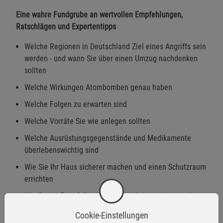
Eine wahre Fundgrube an wertvollen Empfehlungen,
Ratschlägen und Expertentipps
Welche Regionen in Deutschland Ziel eines Angriffs sein
werden - und wann Sie über einen Umzug nachdenken
sollten
Welche Wirkungen Atombomben genau haben
Welche Folgen zu erwarten sind
Welche Vorräte Sie wie anlegen sollten
Welche Ausrüstungsgegenstände und Medikamente
überlebenswichtig sind
Wie Sie Ihr Haus sicherer machen und einen Schutzraum
errichten
Wie Sie im Ernstfall schnell und richtig reagieren - das
wird von entscheidender Bedeutung sein!
Cookie-Einstellungen