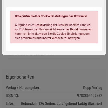
Das Fazit des Autors: Sollte es zu Atomangriffen auf
Deutschland kommen, werden diese die Schrecken
konventioneller Kriege bei Weitem übertreffen. Aber: Man
Bitte prüfen Sie Ihre Cookie Einstellungen des Browsers!
kann diese Katastrophe überleben. Das zeigen die
Ereignisse von Hiroshima und Nagasaki.
Wenn Sie die
Aufgrund Ihrer Deaktivierung der Browser-Cookies kann es
zu Problemen der Shop-Ansicht sowie des Bestellprozesses
Ratschläge dieses Buches beherzigen, erhöhen Sie Ihre
kommen. Bitte aktivieren Sie die Cookie-Einstellungen, um
Überlebenschancen deutlich.
sich problemlos auf unserer Webseite zu bewegen.
Herstellerinformationen
Eigenschaften
Einstellungen speichern für die Gruppe
Einstellungen speichern für die Gruppe
Verlag / Herausgeber:
Kopp Verlag
Einstellungen speichern für die Gruppe
Zurück
Einwilligung nicht erteilen
ISBN-13:
9783864459382
Infos:
Gebunden, 126 Seiten, durchgehend farbig illustriert