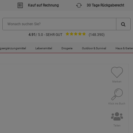
Kauf auf Rechnung
30 Tage Rückgaberecht
4.91
/ 5.0 - SEHR GUT
(148.390)
gsergänzungsmittel
Lebensmittel
Drogerie
Outdoor & Survival
Haus & Garte
Merken
Klick ins Buch
Teilen