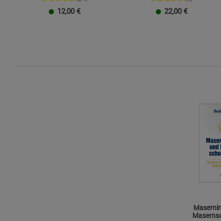
12,00
€
22,00
€
Maserni
Masernsc