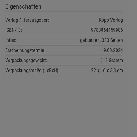
Eigenschaften
Verlag / Herausgeber:
Kopp Verlag
ISBN-13:
9783864459986
Infos:
gebunden, 383 Seiten
Erscheinungstermin:
19.03.2024
Verpackungsgewicht:
618 Gramm
Verpackungsmaße (LxBxH):
22
16
3,3
cm