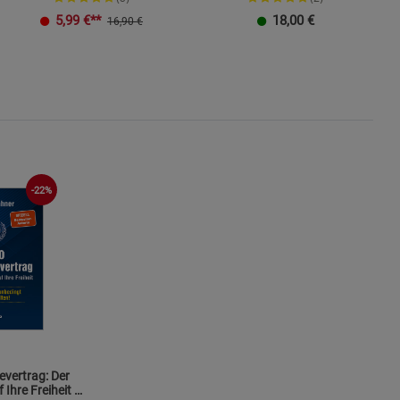
K
5,99
€**
18,00
€
16,90 €
-22%
vertrag: Der
 Ihre Freiheit -