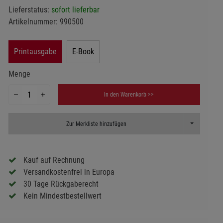
Lieferstatus:
sofort lieferbar
Artikelnummer:
990500
Printausgabe
E-Book
Menge
In den Warenkorb >>
Toggle Dropd
Zur Merkliste hinzufügen
Kauf auf Rechnung
Versandkostenfrei in Europa
30 Tage Rückgaberecht
Kein Mindestbestellwert