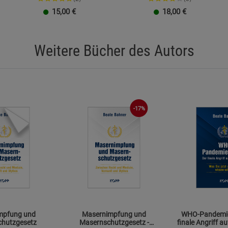
15,00
€
18,00
€
Weitere Bücher des Autors
-17%
mpfung und
Masernimpfung und
WHO-Pandemie
hutzgesetz
Masernschutzgesetz -
finale Angriff auf