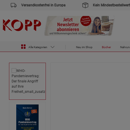
Versandkostenfrei in Europa
Kein Mindestbestellwert
Zur Startseite des Kopp Verlag Online-Shop
Bücher
WHO-Pandemievertrag: Der finale Angriff auf Ihre Freiheit
Alle Kategorien
Neu im Shop
Bücher
Nahrun