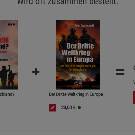
Wird oft zusammen bestellt:
Statistik Cookies (2)
Statistik Cookie
Beschreibung Statistik Cookies
Cookie-Informationen
anzeigen
Marketing Cookies (3)
Marketing Cook
Beschreibung Marketing Cookies
Cookie-Informationen
anzeigen
=
Datenschutzerklärung
Impressum
schland?
Der Dritte Weltkrieg in Europa
23,00
€