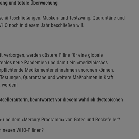
ang und totale Überwachung
eschäftsschließungen, Masken- und Testzwang, Quarantäne und
 WHO noch in diesem Jahr beschließen will.
it verborgen, werden düstere Pläne für eine globale
nzenlos neue Pandemien und damit ein »medizinisches
verpflichtende Medikamenteneinnahmen anordnen können.
h Testungen, Quarantäne und weitere Maßnahmen in Kraft
t werden!
stsellerautorin, beantwortet vor diesem wahrlich dystopischen
t« und dem »Mercury-Programm« von Gates und Rockefeller?
den neuen WHO-Plänen?